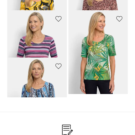
GOLDNER
GOLDNER
Baumwollshirt mit künstlerischem Streifendessin
Wohlfühlshirt mit tropischem Dessin
64,95 €
64,95 €
34,95 €
29,95 €
30-Tage-Bestpreis**: 34,95 €
(-14%)
GOLDNER
Baumwollshirt im Animal-Mustermix
59,95 €
29,95 €