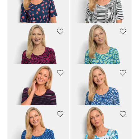
59,95 €
59,95 €
24,95 €
29,95 €
30-Tage-Bestpreis**: 29,95 €
(-16%)
GOLDNER
GOLDNER
Jersey-Shirt mit schwungvollem Muster
Viskoseshirt mit Blättermuster
59,95 €
59,95 €
29,95 €
29,95 €
GOLDNER
GOLDNER
Baumwollshirt mit außergewöhnlichem Streifendruck
Viskoseshirt in modischem Animal Print
59,95 €
59,95 €
29,95 €
29,95 €
GOLDNER
GOLDNER
Viskoseshirt mit verspielten Tupfen
Viskoseshirt mit sommerlichem Blätterprint
59,95 €
64,95 €
29,95 €
34,95 €