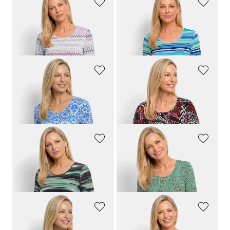
GOLDNER
GOLDNER
Jersey-Shirt mit geometrischem All-over-Print
Viskoseshirt mit frischem Streifenmuster
59,95 €
59,95 €
29,95 €
29,95 €
GOLDNER
GOLDNER
Viskoseshirt mit femininem Ornamentmuster
Viskoseshirt in abstrakter Felloptik
59,95 €
59,95 €
29,95 €
29,95 €
GOLDNER
GOLDNER
Shirt mit künstlerischem Streifenmuster
Viskoseshirt im Leo Look
64,95 €
59,95 €
34,95 €
29,95 €
GOLDNER
GOLDNER