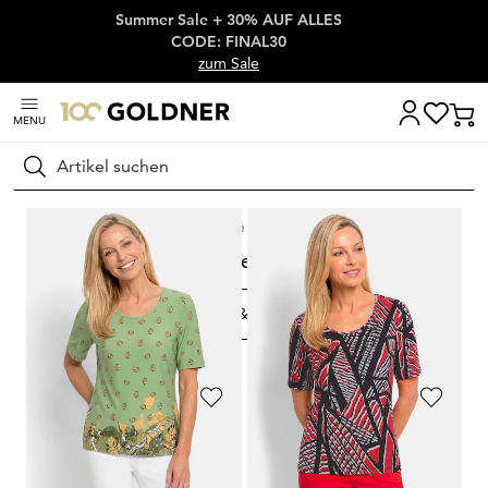
Summer Sale + 30% AUF ALLES
Überspringe Navigation, direkt zum Content
CODE: FINAL30
zum Sale
MENU
Suchen
Startseite
Neu
Neu
FILTERN & SORTIEREN
51
Artikel
GOLDNER
GOLDNER
Viskoseshirt mit künstlerischem Print
Viskoseshirt mit geometrischem Minimal-Print
59,95 €
59,95 €
29,95 €
29,95 €