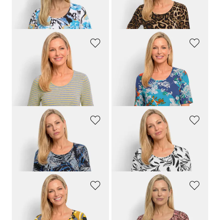
Viskoseshirt im attraktiven Mustermix
Shirt mit elegantem Leo Print
59,95 €
59,95 €
29,95 €
29,95 €
GOLDNER
GOLDNER
Streifenshirt mit Glanzgarn
Shirt aus softer Baumwollmischung
59,95 €
59,95 €
29,95 €
24,95 €
30-Tage-Bestpreis**: 29,95 €
(-16%)
GOLDNER
GOLDNER
Viskoseshirt mit Palmenprint
Jerseyshirt mit modischem Floraldruck
59,95 €
59,95 €
29,95 €
29,95 €
GOLDNER
GOLDNER
Shirt mit hübschem Ornament-Muster
Viskoseshirt mit abstraktem Floraldruck
59,95 €
59,95 €
29,95 €
29,95 €