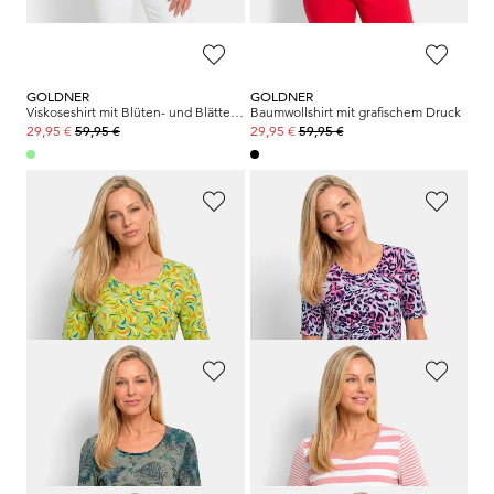
GOLDNER
GOLDNER
Viskoseshirt mit Blüten- und Blätter-Print
Baumwollshirt mit grafischem Druck
59,95 €
59,95 €
29,95 €
29,95 €
GOLDNER
GOLDNER
Viskoseshirt mit frischem All-over-Print
Jersey-Shirt mit Animal Print
59,95 €
59,95 €
29,95 €
29,95 €
GOLDNER
GOLDNER
Sommershirt aus pflegeleichtem Viskose-Jersey
Streifenshirt aus softer Baumwollmischung
59,95 €
59,95 €
29,95 €
29,95 €