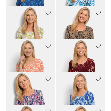
GOLDNER
GOLDNER
Viskoseshirt mit Zebramuster
Jersey-Shirt mit Leo Print
59,95 €
59,95 €
29,95 €
29,95 €
GOLDNER
GOLDNER
Viskoseshirt mit femininem Ornamentmuster
Viskoseshirt mit Blüten und Längsstreifen
59,95 €
59,95 €
29,95 €
29,95 €
GOLDNER
GOLDNER
Shirt mit grafischem Muster
Viskoseshirt mit grafischem Blättermuster
59,95 €
59,95 €
29,95 €
29,95 €