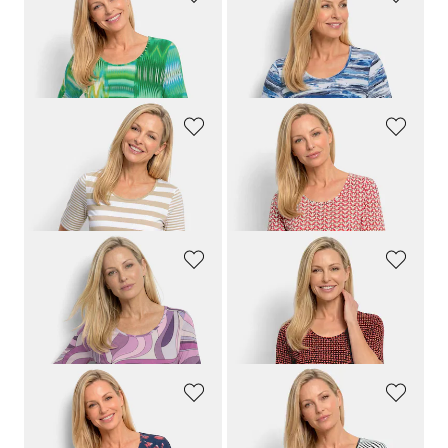
GOLDNER
GOLDNER
Viskoseshirt mit Zickzackmuster
Shirt aus softem Baumwolljersey mit Aquarell-Druck
59,95 €
59,95 €
29,95 €
29,95 €
GOLDNER
GOLDNER
Streifenshirt aus softer Baumwollmischung
Jersey-Shirt mit Minimal-Rautenmuster
59,95 €
59,95 €
29,95 €
29,95 €
GOLDNER
GOLDNER
Viskoseshirt mit kunstvollem All-over-Print
Viskoseshirt mit geometrischem Minimal Print
59,95 €
59,95 €
29,95 €
29,95 €
GOLDNER
GOLDNER
Sommershirt mit Tupfenmuster
Viskoseshirt mit abstraktem Streifendruck