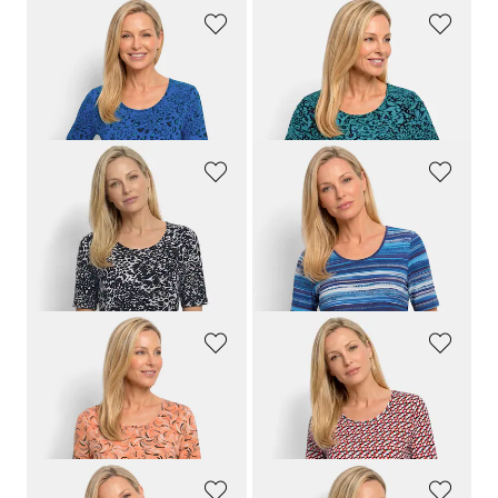
GOLDNER
GOLDNER
Viskoseshirt im Leo Look
Viskoseshirt mit Leo Print
59,95 €
59,95 €
29,95 €
29,95 €
GOLDNER
GOLDNER
Viskoseshirt mit Leo Print
Viskoseshirt mit farbintensivem Streifenmuster
59,95 €
59,95 €
29,95 €
29,95 €
GOLDNER
GOLDNER
Viskoseshirt mit frischem All-over-Print
Viskoseshirt mit spannendem 3D-Print
59,95 €
59,95 €
29,95 €
29,95 €