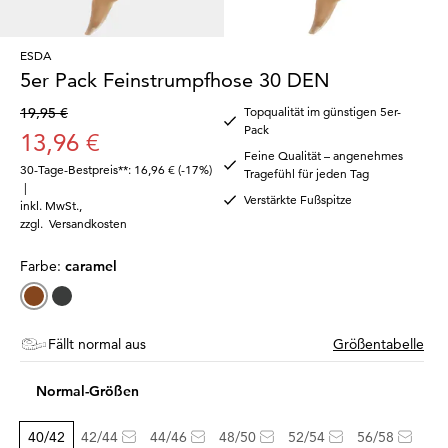
ESDA
5er Pack Feinstrumpfhose 30 DEN
19,95 €
Topqualität im günstigen 5er-
Pack
13,96 €
Feine Qualität – angenehmes
30-Tage-Bestpreis**: 16,96 €
(-17%)
Tragefühl für jeden Tag
|
Verstärkte Fußspitze
inkl. MwSt.
,
zzgl.
Versandkosten
Farbe:
caramel
Fällt normal aus
Größentabelle
Normal-Größen
40/42
42/44
44/46
48/50
52/54
56/58