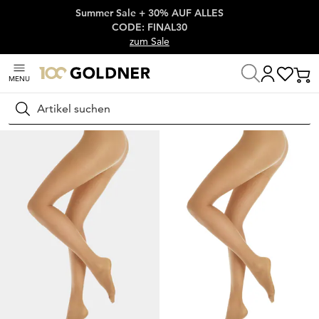
Summer Sale + 30% AUF ALLES
Überspringe Navigation, direkt zum Content
CODE: FINAL30
zum Sale
MENU
Startseite
Wäsche & Bademode
Socken & Strumpfhosen
Feinstr
Suchen