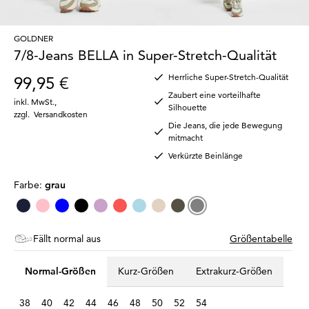
GOLDNER
7/8-Jeans BELLA in Super-Stretch-Qualität
Herrliche Super-Stretch-Qualität
99,95 €
Zaubert eine vorteilhafte
inkl. MwSt.
,
Silhouette
zzgl.
Versandkosten
Die Jeans, die jede Bewegung
mitmacht
Verkürzte Beinlänge
Farbe:
grau
Fällt normal aus
Größentabelle
Normal-Größen
Kurz-Größen
Extrakurz-Größen
38
40
42
44
46
48
50
52
54