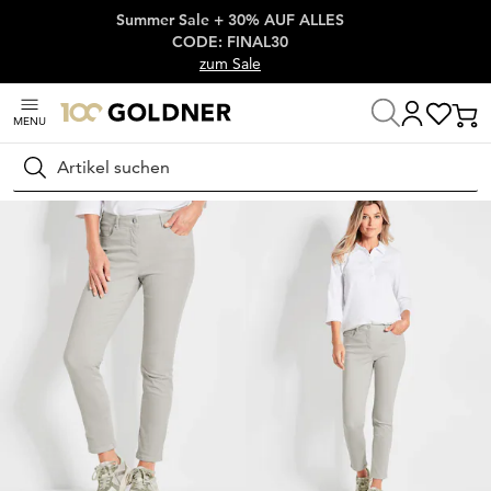
Summer Sale + 30% AUF ALLES
Überspringe Navigation, direkt zum Content
CODE: FINAL30
zum Sale
MENU
Startseite
Damenmode
Jeans
Stretch Jeans
Suchen