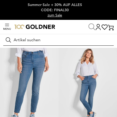
Summer Sale + 30% AUF ALLES
Überspringe Navigation, direkt zum Content
CODE: FINAL30
zum Sale
MENU
Startseite
Damenmode
Jeans
Stretch Jeans
Suchen