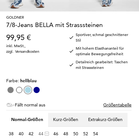
GOLDNER
7/8-Jeans BELLA mit Strasssteinen
Sportiver, schmal geschnittener
99,95 €
Stil
inkl. MwSt.
,
Mit hohem Elasthananteil für
zzgl.
Versandkosten
optimale Bewegungsfreiheit
Detailreich gearbeitet: Taschen
mit Strasssteinen
Farbe:
hellblau
Fällt normal aus
Größentabelle
Normal-Größen
Kurz-Größen
Extrakurz-Größen
38
40
42
44
46
48
50
52
54