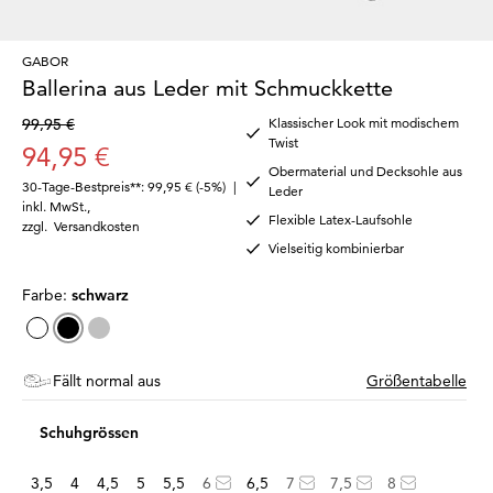
GABOR
Ballerina aus Leder mit Schmuckkette
99,95 €
Klassischer Look mit modischem
Twist
94,95 €
Obermaterial und Decksohle aus
30-Tage-Bestpreis**: 99,95 €
(-5%)
|
Leder
inkl. MwSt.
,
Flexible Latex-Laufsohle
zzgl.
Versandkosten
Vielseitig kombinierbar
Farbe:
schwarz
Fällt normal aus
Größentabelle
Schuhgrössen
3,5
4
4,5
5
5,5
6
6,5
7
7,5
8