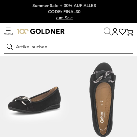
Summer Sale + 30% AUF ALLES
Überspringe Navigation, direkt zum Content
CODE: FINAL30
zum Sale
MENU
Startseite
Schuhe & Accessoires
Halbschuhe
Ballerinas
Suchen