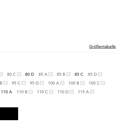
Größentabelle
80 C
80 D
85 A
85 B
85 C
85 D
 B
95 C
95 D
100 A
100 B
100 C
110 A
110 B
110 C
110 D
115 A