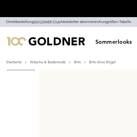
Überspringe Navigation, direkt zum Content
Direktbestellung
Newsletter abonnieren
Kurzgrößen-Tabelle
GOLDNER Club
Sommerlooks
Startseite
Wäsche & Bademode
BHs
BHs ohne Bügel