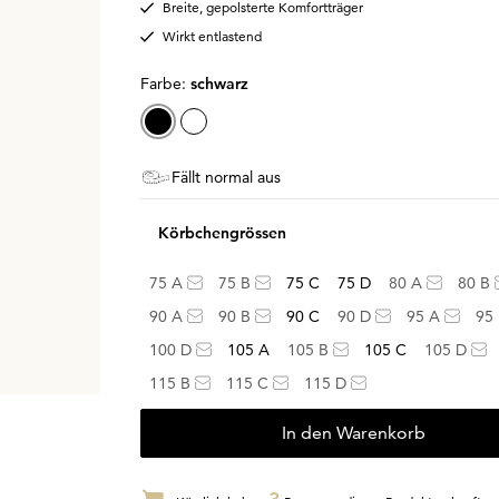
Breite, gepolsterte Komfortträger
Wirkt entlastend
Farbe:
schwarz
Fällt normal aus
Körbchengrössen
75 A
75 B
75 C
75 D
80 A
80 B
90 A
90 B
90 C
90 D
95 A
95
100 D
105 A
105 B
105 C
105 D
115 B
115 C
115 D
In den Warenkorb