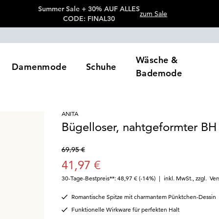
Summer Sale + 30% AUF ALLES
zum Sale
CODE: FINAL30
Wäsche &
Damenmode
Schuhe
Bademode
ANITA
Bügelloser, nahtgeformter BH
69,95 €
41,97 €
30-Tage-Bestpreis**: 48,97 €
(-14%)
|
inkl. MwSt.
,
zzgl.
Ver
Romantische Spitze mit charmantem Pünktchen-Dessin
Funktionelle Wirkware für perfekten Halt