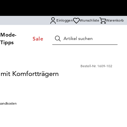
Einloggen
Wunschliste
Warenkorb
Mode-
Sale
Suchen
Tipps
Bestell-Nr.
1609-102
 mit Komfortträgern
sandkosten