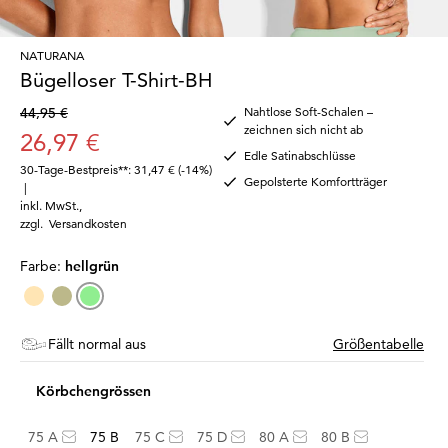
NATURANA
Bügelloser T-Shirt-BH
44,95 €
Nahtlose Soft-Schalen –
zeichnen sich nicht ab
26,97 €
Edle Satinabschlüsse
30-Tage-Bestpreis**: 31,47 €
(-14%)
Gepolsterte Komfortträger
|
inkl. MwSt.
,
zzgl.
Versandkosten
Farbe:
hellgrün
Fällt normal aus
Größentabelle
Körbchengrössen
75 A
75 B
75 C
75 D
80 A
80 B