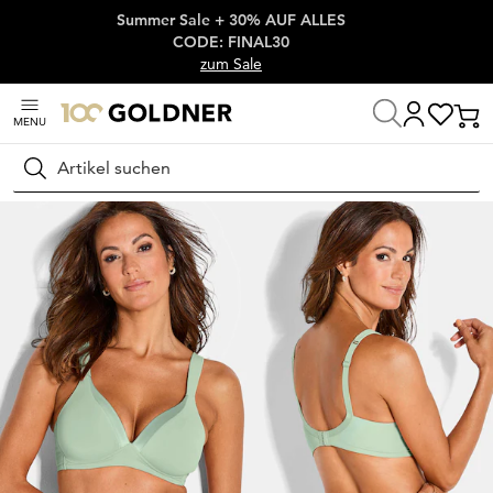
Summer Sale + 30% AUF ALLES
Überspringe Navigation, direkt zum Content
CODE: FINAL30
zum Sale
MENU
Startseite
Wäsche & Bademode
BHs
BHs ohne Bügel
Suchen