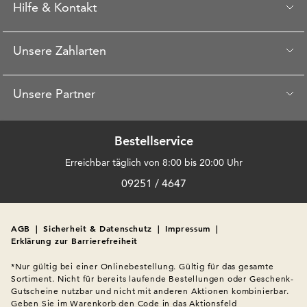
Hilfe & Kontakt
Unsere Zahlarten
Unsere Partner
Bestellservice
Erreichbar täglich von 8:00 bis 20:00 Uhr
09251 / 4647
AGB
|
Sicherheit & Datenschutz
|
Impressum
|
Erklärung zur Barrierefreiheit
*Nur gültig bei einer Onlinebestellung. Gültig für das gesamte 
Sortiment. Nicht für bereits laufende Bestellungen oder Geschenk-
Gutscheine nutzbar und nicht mit anderen Aktionen kombinierbar. 
Geben Sie im Warenkorb den Code in das Aktionsfeld 