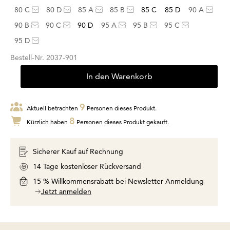
80 C
80 D
85 A
85 B
85 C
85 D
90 A
90 B
90 C
90 D
95 A
95 B
95 C
95 D
Bestell-Nr.
2037-901
In den Warenkorb
9
Aktuell betrachten
Personen dieses Produkt.
8
Kürzlich haben
Personen dieses Produkt gekauft.
Sicherer Kauf auf Rechnung
14 Tage kostenloser Rückversand
15 % Willkommensrabatt bei Newsletter Anmeldung
Jetzt anmelden