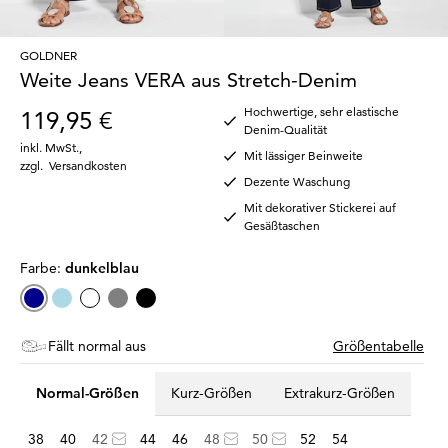
GOLDNER
Weite Jeans VERA aus Stretch-Denim
Hochwertige, sehr elastische
119,95 €
Denim-Qualität
inkl. MwSt.
,
Mit lässiger Beinweite
zzgl.
Versandkosten
Dezente Waschung
Mit dekorativer Stickerei auf
Gesäßtaschen
Farbe:
dunkelblau
Fällt normal aus
Größentabelle
Normal-Größen
Kurz-Größen
Extrakurz-Größen
38
40
42
44
46
48
50
52
54