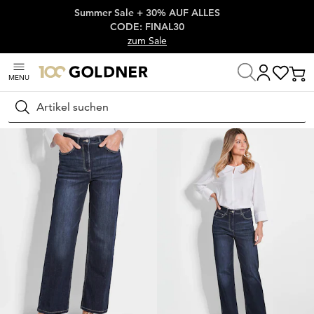
Summer Sale + 30% AUF ALLES
Überspringe Navigation, direkt zum Content
CODE: FINAL30
zum Sale
MENU
Startseite
Damenmode
Jeans
Stretch Jeans
Suchen