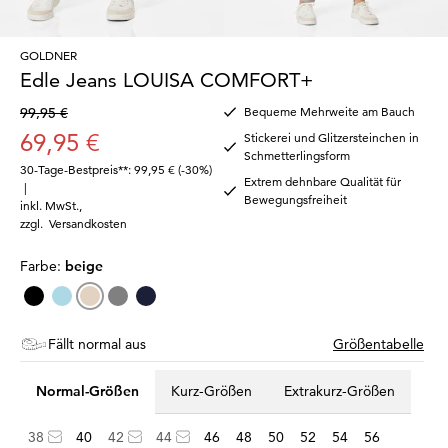
GOLDNER
Edle Jeans LOUISA COMFORT+
99,95 €
Bequeme Mehrweite am Bauch
69,95 €
Stickerei und Glitzersteinchen in
Schmetterlingsform
30-Tage-Bestpreis**: 99,95 €
(-30%)
Extrem dehnbare Qualität für
|
Bewegungsfreiheit
inkl. MwSt.
,
zzgl.
Versandkosten
Farbe:
beige
Fällt normal aus
Größentabelle
Normal-Größen
Kurz-Größen
Extrakurz-Größen
38
40
42
44
46
48
50
52
54
56