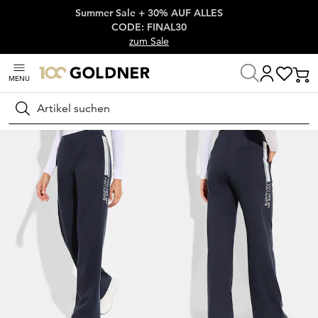
Summer Sale + 30% AUF ALLES
Überspringe Navigation, direkt zum Content
CODE: FINAL30
zum Sale
MENU
Startseite
Damenmode
Freizeitmode
Homewear
Suchen