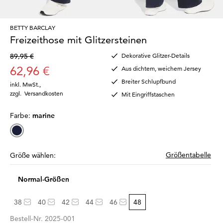
BETTY BARCLAY
Freizeithose mit Glitzersteinen
89,95 €
Dekorative Glitzer-Details
62,96 €
Aus dichtem, weichem Jersey
Breiter Schlupfbund
inkl. MwSt.
,
zzgl.
Versandkosten
Mit Eingriffstaschen
Farbe:
marine
Größentabelle
Größe wählen:
Normal-Größen
38
40
42
44
46
48
Bestell-Nr.
2025-001