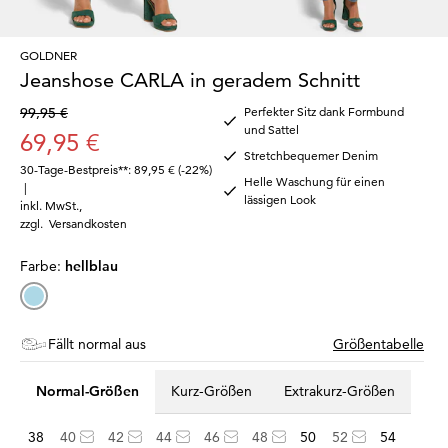
GOLDNER
Jeanshose CARLA in geradem Schnitt
99,95 €
Perfekter Sitz dank Formbund
und Sattel
69,95 €
Stretchbequemer Denim
30-Tage-Bestpreis**: 89,95 €
(-22%)
Helle Waschung für einen
|
lässigen Look
inkl. MwSt.
,
zzgl.
Versandkosten
Farbe:
hellblau
Fällt normal aus
Größentabelle
Normal-Größen
Kurz-Größen
Extrakurz-Größen
38
40
42
44
46
48
50
52
54