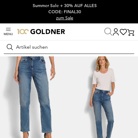
Summer Sale + 30% AUF ALLES
Überspringe Navigation, direkt zum Content
CODE: FINAL30
zum Sale
MENU
Startseite
Damenmode
Jeans
Gerade Jeans
Suchen