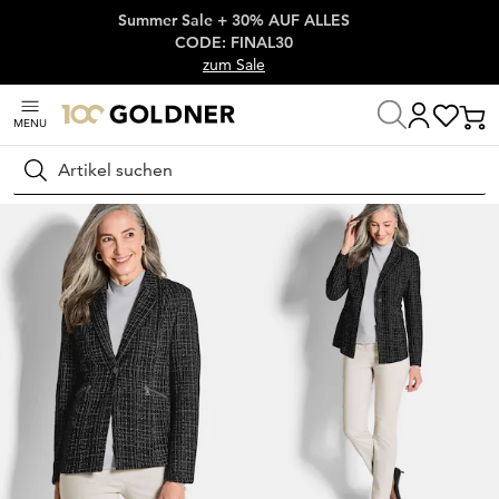
Summer Sale + 30% AUF ALLES
Überspringe Navigation, direkt zum Content
CODE: FINAL30
zum Sale
MENU
Startseite
Damenmode
Jacken & Blazer
Blazer
Suchen