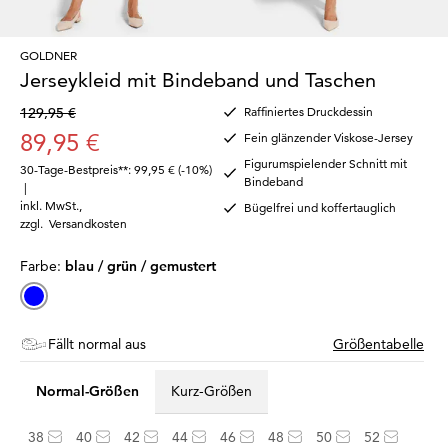
GOLDNER
Jerseykleid mit Bindeband und Taschen
129,95 €
Raffiniertes Druckdessin
89,95 €
Fein glänzender Viskose-Jersey
Figurumspielender Schnitt mit
30-Tage-Bestpreis**: 99,95 €
(-10%)
Bindeband
|
inkl. MwSt.
,
Bügelfrei und koffertauglich
zzgl.
Versandkosten
Farbe:
blau / grün / gemustert
Fällt normal aus
Größentabelle
Normal-Größen
Kurz-Größen
38
40
42
44
46
48
50
52