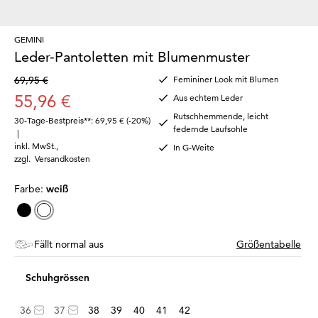
GEMINI
Leder-Pantoletten mit Blumenmuster
69,95 €
Femininer Look mit Blumen
55,96 €
Aus echtem Leder
Rutschhemmende, leicht
30-Tage-Bestpreis**: 69,95 €
(-20%)
federnde Laufsohle
|
inkl. MwSt.
,
In G-Weite
zzgl.
Versandkosten
Farbe:
weiß
Fällt normal aus
Größentabelle
Schuhgrössen
36
37
38
39
40
41
42