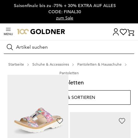
Saisonfinale bis zu -75% + 30% EXTRA AUF ALLES
Überspringe Navigation, direkt zum Content
CODE: FINAL30
zum Sale
MENU
Suchen
Startseite
Schuhe & Accessoires
Pantoletten & Hausschuhe
Pantoletten
Pantoletten
FILTERN & SORTIEREN
39
Artikel
GABOR
GOLDNER
Pantoletten mit femininer Zierschnalle
Pantoletten mit Blumenmuster