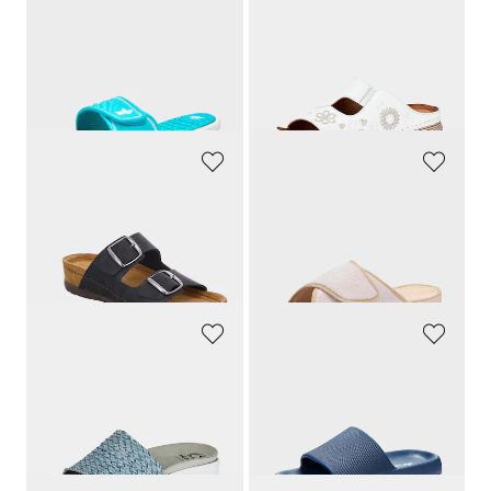
LICO
GEMINI
Badeschuhe mit Klettverschluss
Leder-Pantoletten mit Blumenmuster
24,95 €
69,95 €
21,21 €
55,96 €
30-Tage-Bestpreis**: 24,95 €
(-15%)
30-Tage-Bestpreis**: 69,95 €
(-20%)
ROHDE
GOLDNER
Leder-Pantoletten mit verstellbaren Schnallen
Pantoletten mit Klettverschluss
69,95 €
24,95 €
45,47 €
13,72 €
30-Tage-Bestpreis**: 48,96 €
(-7%)
30-Tage-Bestpreis**: 14,97 €
(-8%)
MUBB
LICO
Feminine Pantoletten mit flexibler Sohle
Badeschuhe zum Reinschlüpfen
49,95 €
24,95 €
24,97 €
21,21 €
30-Tage-Bestpreis**: 29,97 €
(-16%)
30-Tage-Bestpreis**: 24,95 €
(-15%)