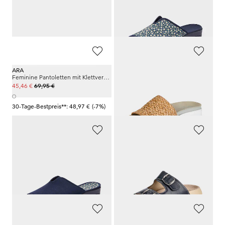
99,95 €
24,95 €
59,97 €
8,73 €
30-Tage-Bestpreis**: 69,97 €
(-14%)
30-Tage-Bestpreis**: 9,98 €
(-12%)
ARA
MUBB
Feminine Pantoletten mit Klettverschlussriemen
Feminine Pantoletten mit flexibler Sohle
69,95 €
49,95 €
45,46 €
24,97 €
30-Tage-Bestpreis**: 48,97 €
(-7%)
30-Tage-Bestpreis**: 29,97 €
(-16%)
GOLDNER
GOLDNER
Pantoletten mit Baumwollfutter
Leder-Pantoletten mit Metallschließen
24,95 €
59,95 €
11,22 €
30-Tage-Bestpreis**: 12,48 €
(-10%)