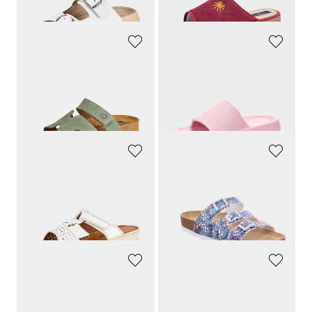
30-Tage-Bestpreis**: 19,95 €
(-20%)
MUBB
LICO
Leder-Pantoletten mit Klettverschluss
Badeschuhe zum Reinschlüpfen
59,95 €
24,95 €
56,95 €
21,21 €
30-Tage-Bestpreis**: 59,95 €
(-5%)
30-Tage-Bestpreis**: 24,95 €
(-15%)
LORETTA
ROHDE
Pantoletten mit Klettverschluss
Pantoletten mit atmungsaktivem Fußbett
59,95 €
59,95 €
44,96 €
38,96 €
30-Tage-Bestpreis**: 59,95 €
(-25%)
30-Tage-Bestpreis**: 47,96 €
(-18%)
LICO
GOLDNER
Pantoletten mit verstellbaren Schließen
Maritime Pantoletten aus Echtleder
25,95 €
59,95 €
12,97 €
56,95 €