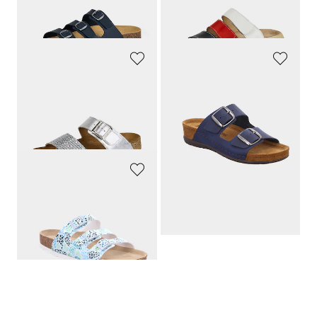
30-Tage-Bestpreis**: 15,57 €
(-16%)
30-Tage-Bestpreis**: 59,95 €
(-5%)
HAFLINGER
ROHDE
Pantoletten mit Korkfußbett
Leder-Pantoletten mit verstellbaren Schnallen
79,90 €
69,95 €
43,94 €
48,97 €
30-Tage-Bestpreis**: 47,94 €
(-8%)
30-Tage-Bestpreis**: 55,95 €
(-12%)
ROHDE
Pantoletten mit atmungsaktivem Fußbett
59,95 €
38,96 €
30-Tage-Bestpreis**: 47,96 €
(-18%)