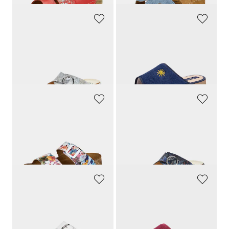
FRANKEN SCHUHE
ALSTER KOMFORT
Pantoletten mit Wechselfußbett
Pantoletten mit flexibler Sohle
59,95 €
19,95 €
56,95 €
15,96 €
30-Tage-Bestpreis**: 59,95 €
(-5%)
30-Tage-Bestpreis**: 19,95 €
(-20%)
HAFLINGER
FRANKEN SCHUHE
Pantoletten mit Korkfußbett
Pantoletten mit Wechselfußbett
79,90 €
59,95 €
59,93 €
30-Tage-Bestpreis**: 69,51 €
(-13%)
GOLDNER
ALSTER KOMFORT
Leder-Pantoletten mit Metallschließen
Pantoletten mit flexibler Sohle
59,95 €
19,95 €
15,96 €