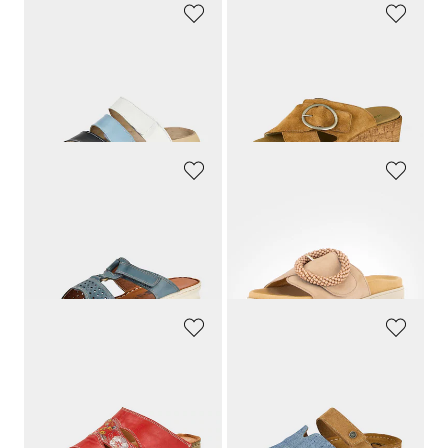
GOLDNER
WALDLÄUFER
Maritime Pantoletten aus Echtleder
Leder-Pantoletten mit Klettverschluss
59,95 €
120,00 €
56,95 €
66,00 €
30-Tage-Bestpreis**: 59,95 €
(-5%)
30-Tage-Bestpreis**: 72,00 €
(-8%)
LORETTA
GABOR
Pantoletten mit Klettverschluss
Pantoletten aus Veloursleder
59,95 €
99,95 €
44,96 €
74,96 €
30-Tage-Bestpreis**: 59,95 €
(-25%)
30-Tage-Bestpreis**: 79,96 €
(-6%)
LORETTA
MUBB
Leder-Pantoletten mit floralem Druck
Leder-Pantoletten mit Klettverschluss
59,95 €
59,95 €
49,95 €
50,96 €
30-Tage-Bestpreis**: 59,95 €
(-15%)