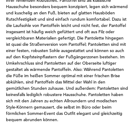
ihrer fehlenden Robustheit. Pantoffel sind als klassische
Hausschuhe besonders bequem konzipiert, legen sich wärmend
und kuschelig an den Fuß, bieten auf glatten Hausböden
Rutschfestigkeit und sind einfach rundum komfortabel. Dazu ist
die Laufsohle von Pantoffeln leicht und nicht fest, der Pantoffel
insgesamt ist häufig weich gefüttert und oft aus Filz oder
vergleichbaren Materialien gefertigt. Die Pantolette hingegen
ist quasi die Straßenversion vom Pantoffel; Pantoletten sind mit
einer festen, robusten Sohle ausgestattet und können so auch
auf den Kopfsteinpflastern der Fußgängerzonen bestehen. Im
Umkehrschluss sind Pantoletten auf der Oberseite luftiger
gestaltet als wärmende Pantoffeln. Also: Während Pantoletten
die Füße im heißen Sommer optimal mit einer frischen Brise
abkühlen, sind Pantoffeln das Mittel der Wahl in den
gemütlichen Stunden zuhause. Und außerdem: Pantoletten sind
keinesfalls lediglich robustere Hausschuhe. Pantoletten haben
sich mit den Jahren zu echten Allroundern und modischen
Style-Könnern gemausert, die selbst im Büro oder beim
förmlichen Sommer-Event das Outfit elegant und gleichzeitig
bequem abrunden können.