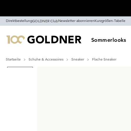
Überspringe Navigation, direkt zum Content
Direktbestellung
Newsletter abonnieren
Kurzgrößen-Tabelle
GOLDNER Club
Sommerlooks
Startseite
Schuhe & Accessoires
Sneaker
Flache Sneaker