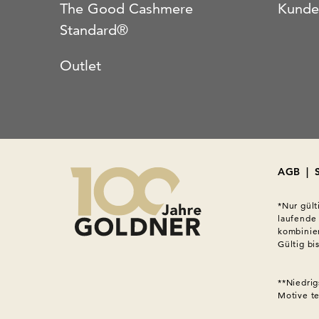
The Good Cashmere
Kunde
Standard®
Outlet
AGB
|
*Nur gült
laufende
kombinier
Gültig bi
**Niedrig
Motive tei