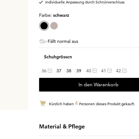
Individuelle Anpassung durch Schnürverschluss
Farbe:
schwarz
Fällt normal aus
Schuhgrössen
36
37
38
39
40
41
42
In den Warenkorb
4
Kürzlich haben
Personen dieses Produkt gekauft.
Material & Pflege