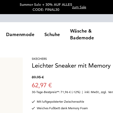
Summer Sale + 30% AUF ALLES
zum Sale
CODE: FINAL30
Wäsche &
Damenmode
Schuhe
Bademode
SKECHERS
Leichter Sneaker mit Memory
89,95 €
62,97 €
30-Tage-Bestpreis**: 71,96 €
(-12%)
|
inkl. MwSt.
,
zzgl.
Ver
Mit luftgepolsterter Zwischensohle
Weiches Fußbett dank Memory Foam