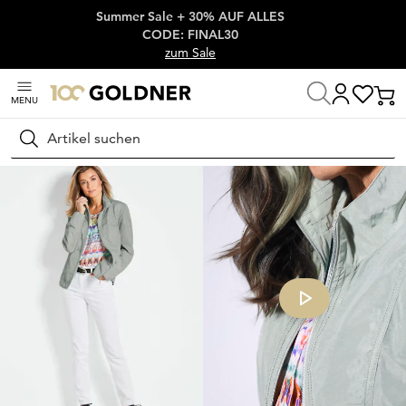
Summer Sale + 30% AUF ALLES
Überspringe Navigation, direkt zum Content
CODE: FINAL30
zum Sale
MENU
Startseite
Damenmode
Jacken & Blazer
Jacken
Suchen