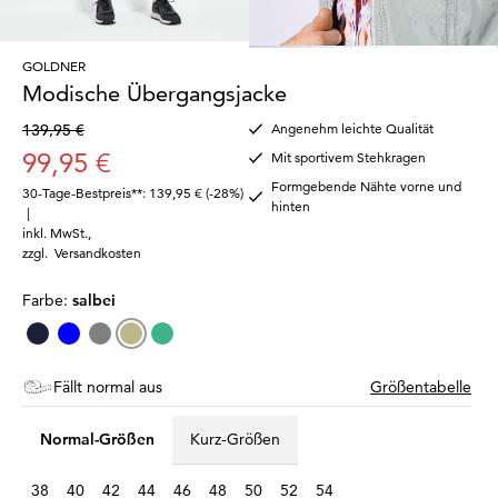
GOLDNER
Modische Übergangsjacke
139,95 €
Angenehm leichte Qualität
99,95 €
Mit sportivem Stehkragen
Formgebende Nähte vorne und
30-Tage-Bestpreis**: 139,95 €
(-28%)
hinten
|
inkl. MwSt.
,
zzgl.
Versandkosten
Farbe:
salbei
Fällt normal aus
Größentabelle
Normal-Größen
Kurz-Größen
38
40
42
44
46
48
50
52
54