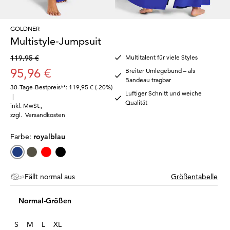
GOLDNER
Multistyle-Jumpsuit
119,95 €
Multitalent für viele Styles
95,96 €
Breiter Umlegebund – als
Bandeau tragbar
30-Tage-Bestpreis**: 119,95 €
(-20%)
Luftiger Schnitt und weiche
|
Qualität
inkl. MwSt.
,
zzgl.
Versandkosten
Farbe:
royalblau
Fällt normal aus
Größentabelle
Normal-Größen
S
M
L
XL