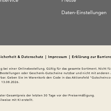
nservice
Presse
Daten-Einstellungen
Sicherheit & Datenschutz
|
Impressum
|
Erklärung zur Barriere
ig bei einer Onlinebestellung. Gültig für das gesamte Sortiment. Nicht für
 Bestellungen oder Geschenk-Gutscheine nutzbar und nicht mit anderen 
bar. Geben Sie im Warenkorb den Code in das Aktionsfeld "Gutscheincod
s 13.08.2026.

ster Gesamtpreis der letzten 30 Tage vor der Preisermäßigung.
lweise mit KI erstellt.
