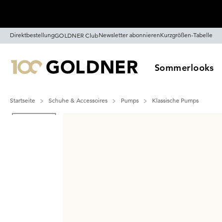
Überspringe Navigation, direkt zum Content
Direktbestellung
Newsletter abonnieren
Kurzgrößen-Tabelle
GOLDNER Club
Sommerlooks
Startseite
Schuhe & Accessoires
Pumps
Klassische Pumps