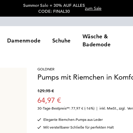
Summer Sale + 30% AUF ALLES
zum Sale
CODE: FINAL30
Wäsche &
Damenmode
Schuhe
Bademode
GOLDNER
Pumps mit Riemchen in Komfo
129,95 €
64,97 €
30-Tage-Bestpreis**: 77,97 €
(-16%)
|
inkl. MwSt.
,
zzgl.
Ver
Elegante Riemchen-Pumps aus Leder
Mit verstellbarer Schließe für perfekten Halt