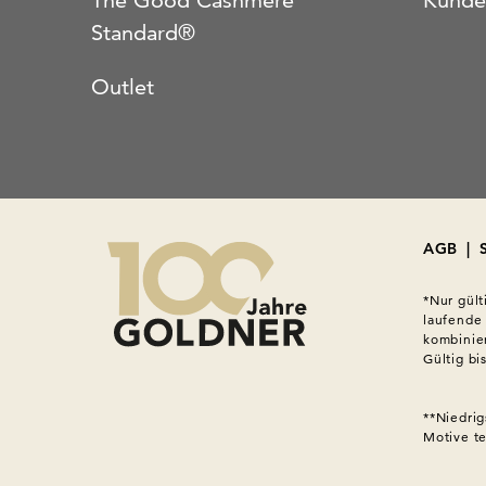
The Good Cashmere
Kunde
Standard®
Outlet
AGB
|
*Nur gült
laufende
kombinier
Gültig bi
**Niedrig
Motive tei