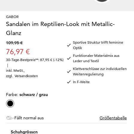
GABOR
Sandalen im Reptilien-Look mit Metallic-
Glanz
109,95 €
Sportive Struktur trifft feminine
Optik
76,97 €
Funktionaler Materialmix aus
30-Tage-Bestpreis**: 87,95 €
(-12%)
Leder und Textil
|
Klettverschlüsse zur individuellen
inkl. MwSt.
,
Weitenregulierung
zzgl.
Versandkosten
In F-Weite
Farbe:
schwarz / grau
Fällt normal aus
Größentabelle
Schuhgrössen