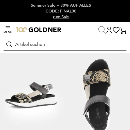
Summer Sale + 30% AUF ALLES
Überspringe Navigation, direkt zum Content
CODE: FINAL30
zum Sale
MENU
Startseite
Schuhe & Accessoires
Sandalen & Sandaletten
Sandale
Suchen