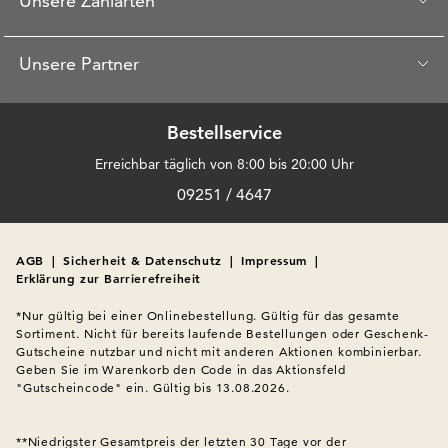
Unsere Zahlarten
Unsere Partner
Bestellservice
Erreichbar täglich von 8:00 bis 20:00 Uhr
09251 / 4647
AGB
|
Sicherheit & Datenschutz
|
Impressum
|
Erklärung zur Barrierefreiheit
*Nur gültig bei einer Onlinebestellung. Gültig für das gesamte 
Sortiment. Nicht für bereits laufende Bestellungen oder Geschenk-
Gutscheine nutzbar und nicht mit anderen Aktionen kombinierbar. 
Geben Sie im Warenkorb den Code in das Aktionsfeld 
"Gutscheincode" ein. Gültig bis 13.08.2026.

**Niedrigster Gesamtpreis der letzten 30 Tage vor der 