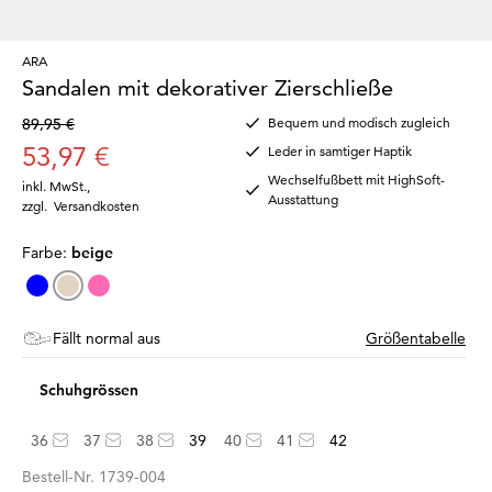
ARA
Sandalen mit dekorativer Zierschließe
89,95 €
Bequem und modisch zugleich
53,97 €
Leder in samtiger Haptik
Wechselfußbett mit HighSoft-
inkl. MwSt.
,
Ausstattung
zzgl.
Versandkosten
Farbe:
beige
Fällt normal aus
Größentabelle
Schuhgrössen
36
37
38
39
40
41
42
Bestell-Nr.
1739-004