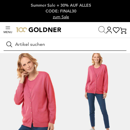
Summer Sale + 30% AUF ALLES
Überspringe Navigation, direkt zum Content
CODE: FINAL30
zum Sale
MENU
Startseite
Damenmode
Strick & Pullover
Strickjacken
Suchen