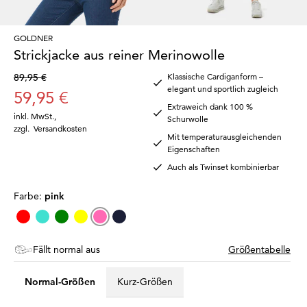
GOLDNER
Strickjacke aus reiner Merinowolle
89,95 €
Klassische Cardiganform –
elegant und sportlich zugleich
59,95 €
Extraweich dank 100 %
inkl. MwSt.
,
Schurwolle
zzgl.
Versandkosten
Mit temperaturausgleichenden
Eigenschaften
Auch als Twinset kombinierbar
Farbe:
pink
Fällt normal aus
Größentabelle
Normal-Größen
Kurz-Größen