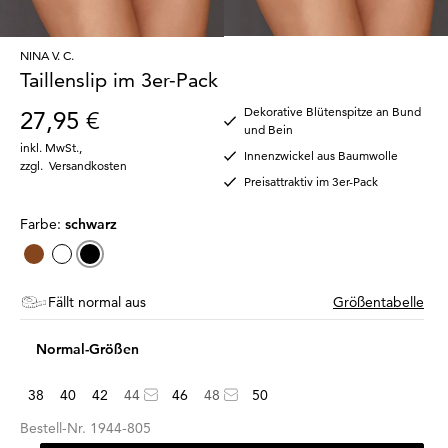
NINA V. C.
Taillenslip im 3er-Pack
Dekorative Blütenspitze an Bund
27,95 €
und Bein
inkl. MwSt.
,
Innenzwickel aus Baumwolle
zzgl.
Versandkosten
Preisattraktiv im 3er-Pack
Farbe:
schwarz
Fällt normal aus
Größentabelle
Normal-Größen
38
40
42
44
46
48
50
Bestell-Nr.
1944-805