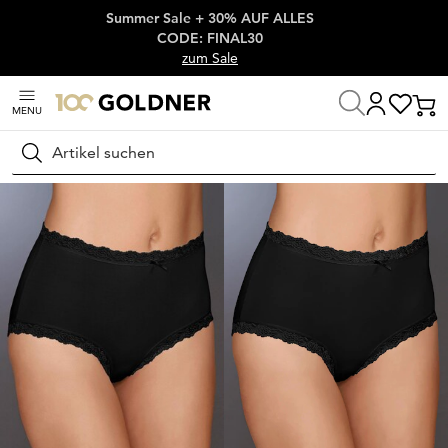
Summer Sale + 30% AUF ALLES
Überspringe Navigation, direkt zum Content
CODE: FINAL30
zum Sale
MENU
Startseite
Wäsche & Bademode
Unterhosen
Taillenslips
Suchen