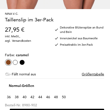
NINA V. C.
Taillenslip im 3er-Pack
Dekorative Blütenspitze an Bund
27,95 €
und Bein
inkl. MwSt.
,
Innenzwickel aus Baumwolle
zzgl.
Versandkosten
Preisattraktiv im 3er-Pack
Farbe:
caramel
Fällt normal aus
Größentabelle
Normal-Größen
36
38
40
42
44
46
48
50
Bestell-Nr.
8980-902