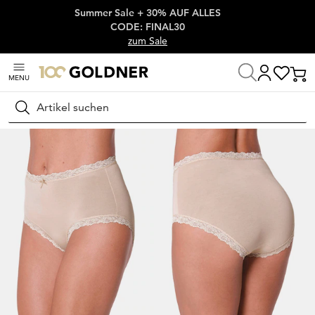
Summer Sale + 30% AUF ALLES
Überspringe Navigation, direkt zum Content
CODE: FINAL30
zum Sale
MENU
Startseite
Wäsche & Bademode
Unterhosen
Taillenslips
Suchen