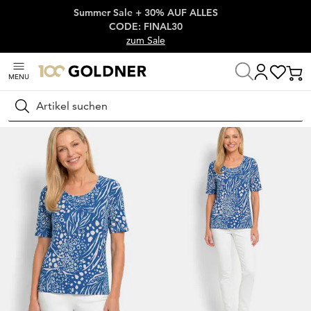
Summer Sale + 30% AUF ALLES
Überspringe Navigation, direkt zum Content
CODE: FINAL30
zum Sale
MENU
Startseite
Damenmode
Shirts
T-Shirts
Suchen