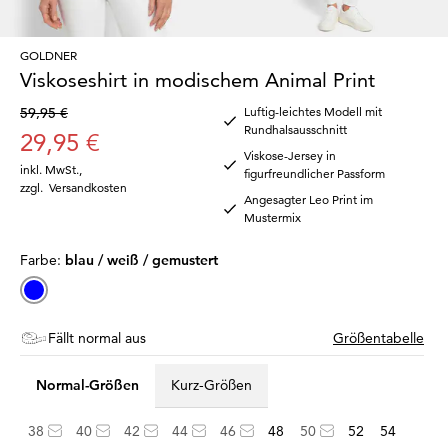
GOLDNER
Viskoseshirt in modischem Animal Print
59,95 €
Luftig-leichtes Modell mit
Rundhalsausschnitt
29,95 €
Viskose-Jersey in
inkl. MwSt.
,
figurfreundlicher Passform
zzgl.
Versandkosten
Angesagter Leo Print im
Mustermix
Farbe:
blau / weiß / gemustert
Fällt normal aus
Größentabelle
Normal-Größen
Kurz-Größen
38
40
42
44
46
48
50
52
54