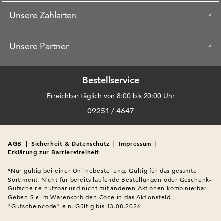
Unsere Zahlarten
Unsere Partner
Bestellservice
Erreichbar täglich von 8:00 bis 20:00 Uhr
09251 / 4647
AGB
|
Sicherheit & Datenschutz
|
Impressum
|
Erklärung zur Barrierefreiheit
*Nur gültig bei einer Onlinebestellung. Gültig für das gesamte 
Sortiment. Nicht für bereits laufende Bestellungen oder Geschenk-
Gutscheine nutzbar und nicht mit anderen Aktionen kombinierbar. 
Geben Sie im Warenkorb den Code in das Aktionsfeld 
"Gutscheincode" ein. Gültig bis 13.08.2026.
