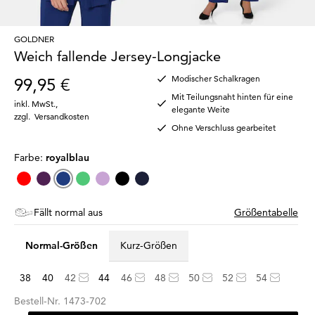
GOLDNER
Weich fallende Jersey-Longjacke
Modischer Schalkragen
99,95 €
Mit Teilungsnaht hinten für eine
inkl. MwSt.
,
elegante Weite
zzgl.
Versandkosten
Ohne Verschluss gearbeitet
Farbe:
royalblau
Fällt normal aus
Größentabelle
Normal-Größen
Kurz-Größen
38
40
42
44
46
48
50
52
54
Bestell-Nr.
1473-702