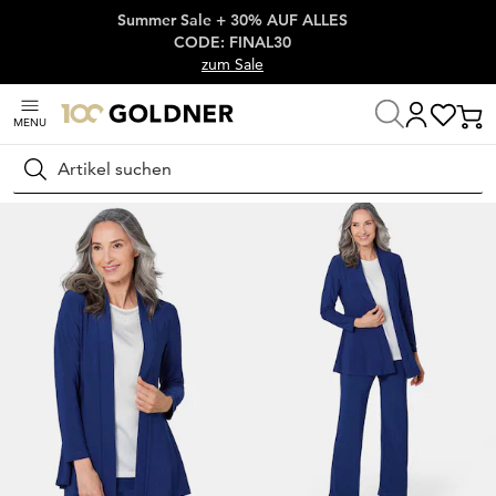
Summer Sale + 30% AUF ALLES
Überspringe Navigation, direkt zum Content
CODE: FINAL30
zum Sale
MENU
Startseite
Damenmode
Jacken & Blazer
Jacken
Suchen