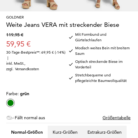
GOLDNER
Weite Jeans VERA mit streckender Biese
119,95 €
Mit Formbund und
Gürtelschlaufen
59,95 €
Modisch weites Bein mit breitem
30-Tage-Bestpreis**: 69,95 €
(-14%)
Saum
|
Optisch streckende Biese im
inkl. MwSt.
,
Vorderteil
zzgl.
Versandkosten
Stretchbequeme und
pflegeleichte Baumwollqualität
Farbe:
grün
Fällt normal aus
Größentabelle
Normal-Größen
Kurz-Größen
Extrakurz-Größen