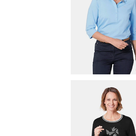
GOLDNER
Jersey-Shirt im Minimalprin
14,95 €
59,95 €
30-Tage-Bestpreis**: 19,95 €
(-25%)
GOLDNER
39,95 €
79,95 €
+ 2
30-Tage-Bestpreis**: 49,95 €
(-20%)