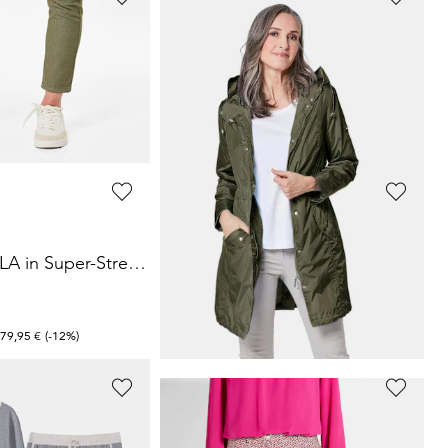
LAY
GOLDNER
s Baumwoll-Feinripp
Luftig schwingender Chiffonrock
49,95 €
99,95 €
 52,50 €
(-26%)
30-Tage-Bestpreis**: 59,95 €
(-16%)
GOLDNER
7/8-Jeans BELLA in Super-Stretch-Qualität
Weiche Kaschmirstrickjacke mit V-Ausschnitt
79,95 €
139,95 €
+ 1
 79,95 €
(-12%)
30-Tage-Bestpreis**: 89,95 €
(-11%)
GOLDNER