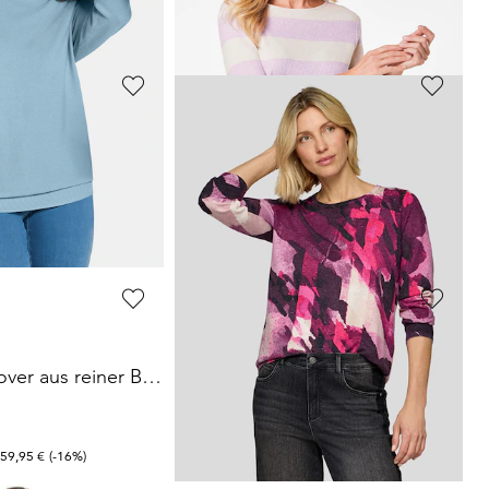
 119,95 €
(-16%)
30-Tage-Bestpreis**: 59,95 €
(-16%)
BRAX
Unkomplizierter Pullover mit V-Ausschnitt
Bluse mit Blütenstickerei und Pailletten
40,47 €
89,95 €
 49,95 €
(-20%)
30-Tage-Bestpreis**: 62,97 €
(-35%)
GOLDNER
Feinstrick-Pullover aus reiner Baumwolle
Geripptes Shirt mit Blockstreifen
29,95 €
69,95 €
30-Tage-Bestpreis**: 39,95 €
(-25%)
 59,95 €
(-16%)