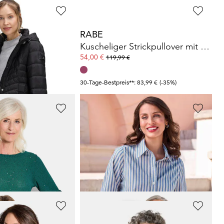
LAY
RABE
Steppmantel mit kuscheliger Webpelzkapuze
Kuscheliger Strickpullover mit Glitzersteinen
54,00 €
119,99 €
 133,01 €
(-35%)
30-Tage-Bestpreis**: 83,99 €
(-35%)
ALBA MODA
over mit Pailletten
Streifenbluse im Oversize-Style
14,95 €
69,95 €
30-Tage-Bestpreis**: 19,95 €
(-25%)