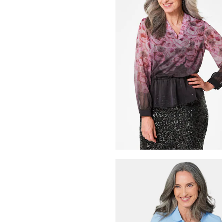
Wolljacke mit Jacquardmu
99,95 €
159,95 €
30-Tage-Bestpreis**: 129,95 €
(-23%)
RABE
45,00 €
89,99 €
30-Tage-Bestpreis**: 62,99 €
(-28%)
GOLDNER
59,95 €
79,95 €