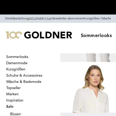
Überspringe Navigation, direkt zum Content
Direktbestellung
Newsletter abonnieren
Kurzgrößen-Tabelle
GOLDNER Club
Sommerlooks
Sommerlooks
Startseite
Sale
Damenmode
Sale
Kurzgrößen
1882
Artikel
Schuhe & Accessoires
Wäsche & Bademode
Topseller
Sortieren
Sale
Farb
Marken
Inspiration
Sale
Blusen