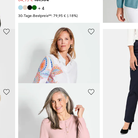
+ 4
30-Tage-Bestpreis**:
30-Tage-Bestpreis**: 79,95 €
(-18%)
GOLDNER
GOLDNER
Hemdbluse mit Perlenstickerei
49,95 €
89,95 €
99,95 €
139,95 €
+ 4
30-Tage-Bestpreis**: 59,95 €
(-16%)
30-Tage-Bestpreis**:
GOLDNER
BETTY BARC
ster
Kaschmirstrickjacke mit Rundhalsausschnitt
89,95 €
40,49 €
139,95 €
89,99 €
+ 4
30-Tage-Bestpreis**:
30-Tage-Bestpreis**: 99,95 €
(-10%)