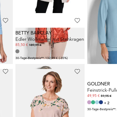
+ 1
30-Tage-Bestpreis**:
30-Tage-Bestpreis**: 119,95 €
(-16%)
BETTY BARCLAY
GOLDNER
t
Edler Wollmantel mit Stehkragen
85,50 €
39,95 €
189,99 €
59,95 €
30-Tage-Bestpreis**: 132,99 €
(-35%)
30-Tage-Bestpreis**:
GOLDNER
GOLDNER
Poloshirt in hochwertiger Pikee-Qualität
Jersey-Shirt mit Paisley-Muster
39,95 €
49,95 €
69,95 €
59,95 €
+ 2
30-Tage-Bestpreis**: 49,95 €
(-20%)
30-Tage-Bestpreis**: