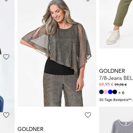
GOLDNER
BETTY BARC
ose
Bluse mit Glitzersteinen
Shirtjacke au
39,95 €
38,49 €
79,95 €
69,99 €
+ 1
30-Tage-Bestpreis**:
30-Tage-Bestpreis**: 49,95 €
(-20%)
BARBARA LEBEK
GOLDNER
Struktur-Poloshirt mit Strickkragen
Steppjacke mit abnehmbarer Webpelz-Kapuze
80,98 €
69,95 €
179,95 €
99,95 €
+ 6
30-Tage-Bestpreis**: 134,96 €
(-40%)
30-Tage-Bestpreis**:
GOLDNER
SASSA