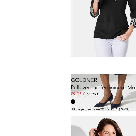
GOLDNER
59,95 €
69,95 €
GOLDNER
Pullover mit femininem Mot
29,95 €
69,95 €
30-Tage-Bestpreis**: 39,95 €
(-25%)