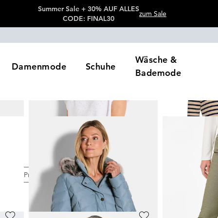
Summer Sale + 30% AUF ALLES
zum Sale
CODE: FINAL30
Wäsche &
Damenmode
Schuhe
Bademode
en
Preis