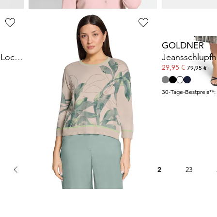
BETTY BARCLAY
GOLDNER
Strickjacke in feinem Ajour-Lochmuster
Feinstrickpullover mit Blätterdruck
Jeansschlupf
40,50 €
29,95 €
89,99 €
79,95 €
30-Tage-Bestpreis**: 62,99 €
(-35%)
30-Tage-Bestpreis**:
...
1
20
21
22
23