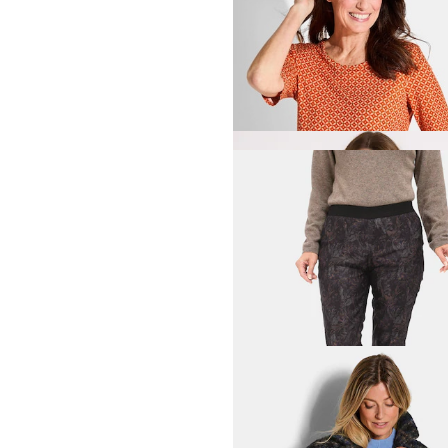
GOLDNER
Jersey-Shirt im Minimalprin
14,95 €
59,95 €
30-Tage-Bestpreis**: 19,95 €
(-25%)
FRANK WALDER
Blusenshirt mit Blockstreif
35,99 €
79,99 €
30-Tage-Bestpreis**: 52,00 €
(-30%)
GOLDNER
49,95 €
59,95 €