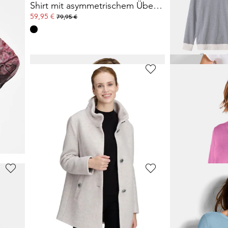
ster
Shirt mit asymmetrischem Überwurf
3-teiliges Lo
59,95 €
79,96 €
79,95 €
99,95 €
30-Tage-Bestpreis**:
GOLDNER
GOLDNER
Transparente Strickjacke mit Glanzgarn
Blusenshirt aus Satin und Viskose-Jersey
Satinhose VE
39,95 €
59,95 €
69,95 €
99,95 €
30-Tage-Bestpreis**: 49,95 €
(-20%)
30-Tage-Bestpreis**:
GOLDNER
GOLDNER
Elegante Druckbluse mit Schößchen
Steppjacke mit Rautenmuster
99,95 €
99,95 €
159,95 €
159,95 €