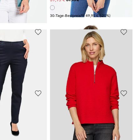
 19,95 €
(-25%)
30-Tage-Bestpreis**: 49,95 €
(-20%)
BARBARA LEBEK
Kaschmirstrickjacke mit Rundhalsausschnitt
Jackenblazer in Veloursleder-Optik
41,99 €
119,95 €
30-Tage-Bestpreis**: 59,97 €
(-30%)
 99,95 €
(-10%)
LAY
RABE
Schwingender Rock mit glänzenden Streifen
Strickjacke in Multicolor
53,99 €
129,99 €
 45,00 €
(-10%)
30-Tage-Bestpreis**: 78,00 €
(-30%)