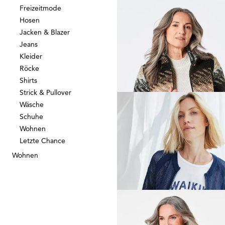
Freizeitmode
Hosen
GOLDNER
Jacken & Blazer
Leichte Baumwollschlupfh
Jeans
59,95 €
99,95 €
Kleider
+ 2
Röcke
30-Tage-Bestpreis**: 69,95 €
(-14%)
Shirts
Strick & Pullover
Wäsche
Schuhe
BETTY BARCLAY
Wohnen
Letzte Chance
30,00 €
59,99 €
Wohnen
30-Tage-Bestpreis**: 41,99 €
(-28%)
GOLDNER