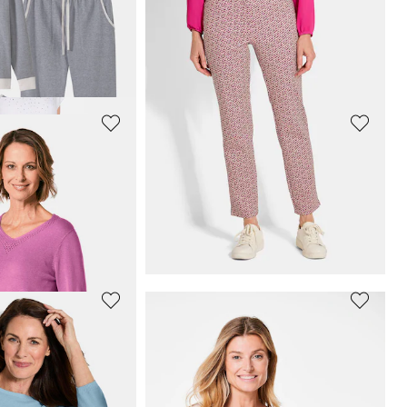
ungewear-Set
Trendiger leichter Regen Parka aus funktionalem Material
79,95 €
149,95 €
+ 1
 99,95 €
(-20%)
30-Tage-Bestpreis**: 89,95 €
(-11%)
GOLDNER
RA
Freizeithose aus dichtem Viskose-Jersey
62,97 €
89,95 €
 69,95 €
(-14%)
30-Tage-Bestpreis**: 71,96 €
(-12%)
GOLDNER
Jacke in wabenförmiger Stepp-Optik
Druckhose
LOUISA
in Scuba-Qualität
49,95 €
99,95 €