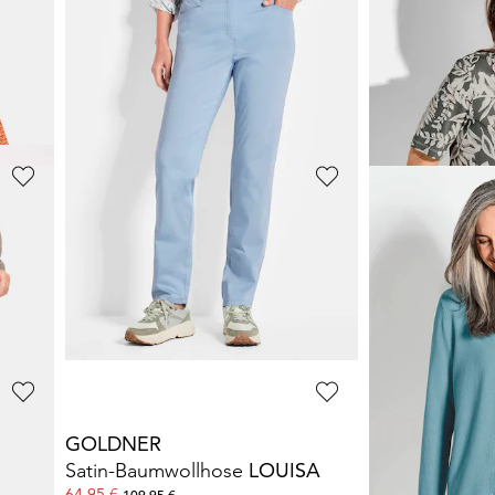
GOLDNER
BARBARA LE
t
Gepflegtes Shirt in formstabiler Ware
Jersey-Blazer 
29,95 €
47,98 €
39,95 €
119,95 €
+ 5
30-Tage-Bestpreis**:
30-Tage-Bestpreis**: 39,95 €
(-25%)
LINEA PRIMERO - LPO
BETTY BARC
en
Bermuda aus Active-Stretch-Material
Strickpullover 
31,46 €
45,00 €
44,95 €
99,99 €
30-Tage-Bestpreis**:
GOLDNER
GOLDNER
Pflegeleichter Pullover in hochwertiger Rippenstruktur
Satin-Baumwollhose
LOUISA
Jersey-Shirt in
64,95 €
14,95 €
109,95 €
59,95 €