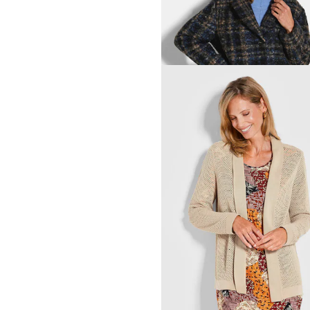
30-Tage-Bestpreis**: 59,95 €
(-16%)
GOLDNER
Wendedruckhose
29,95 €
99,95 €
BARBARA LEBEK
Bouclé-Mantel mit Karomu
76,48 €
169,95 €
30-Tage-Bestpreis**: 127,47 €
(-40%)