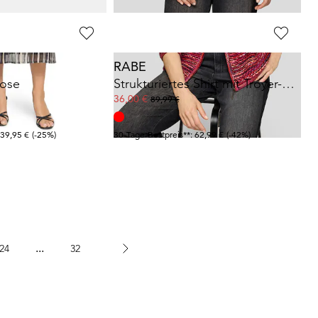
RABE
hose
Strukturiertes Shirt mit Troyer-Kragen
36,00 €
89,99 €
 39,95 €
(-25%)
30-Tage-Bestpreis**: 62,99 €
(-42%)
...
24
32