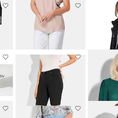
GOLDNER
BETTY BARC
Schwingender Jersey-Rock mit Schlupfbund
Pullover mit schönem Ajourmuster
34,95 €
85,50 €
59,95 €
189,99 €
30-Tage-Bestpreis**: 39,95 €
(-12%)
30-Tage-Bestpreis**:
GOLDNER
GOLDNER
iv
Luftige Chiffonbluse mit floralem Druck
Eleganter Pull
39,95 €
99,95 €
79,95 €
119,95 €
30-Tage-Bestpreis**: 49,95 €
(-20%)