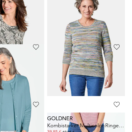
BEK
GOLDNER
mit Reißverschluss
Jersey-Shirt im eleganter Blusen-Optik
39,95 €
69,95 €
 65,98 €
(-27%)
30-Tage-Bestpreis**: 49,95 €
(-20%)
LAY
GOLDNER
mit Paisley-Print
Shirt mit dezentem Jacquard
29,95 €
69,95 €
 69,99 €
(-35%)
30-Tage-Bestpreis**: 39,95 €
(-25%)
GOLDNER
 Blätterprint
Kombistarker Multicolor-Ringelpullover
39,95 €
69,95 €