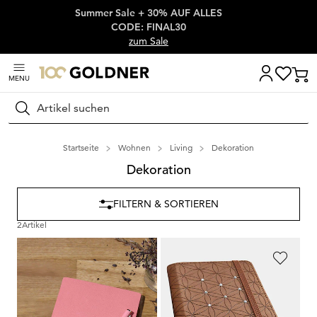
Summer Sale + 30% AUF ALLES
Überspringe Navigation, direkt zum Content
CODE: FINAL30
zum Sale
MENU
Suchen
Startseite
Wohnen
Living
Dekoration
Dekoration
FILTERN & SORTIEREN
2
Artikel
GOLDNER
GOLDNER
Notizbuch
Notizbuch
14,95 €
14,95 €
4,95 €
4,95 €