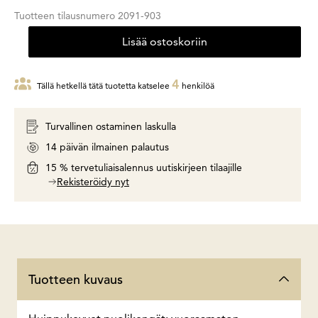
Tuotteen tilausnumero
2091-903
Lisää ostoskoriin
4
Tällä hetkellä tätä tuotetta katselee
henkilöä
Turvallinen ostaminen laskulla
14 päivän ilmainen palautus
15 % tervetuliaisalennus uutiskirjeen tilaajille
Rekisteröidy nyt
Tuotteen kuvaus