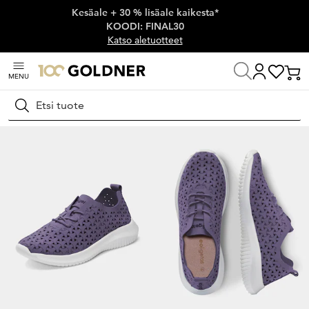
Kesäale + 30 % lisäale kaikesta*
Ohita siirtymä, siirry pääsisältöön
KOODI: FINAL30
Katso aletuotteet
MENU
Koti
Kengät ja asusteet
Kävelykengät
Nauhakengät
Hae