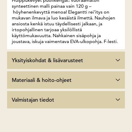
Huippukevyet puolikengät: vuoraamaton
synteettinen malli painaa vain 120 g –
höyhenenkevyttä menoa! Elegantti rei’itys on
mukavan ilmava ja luo kesäistä ilmettä. Nauhojen
ansiosta kenkä istuu täydellisesti jalkaan, ja
irtopohjallinen tarjoaa yksilöllistä
käyttömukavuutta. Nahkainen sisäpohja ja
joustava, iskuja vaimentava EVA-ulkopohja. F-lesti.
Yksityiskohdat & lisävarusteet
Materiaali & hoito-ohjeet
Valmistajan tiedot