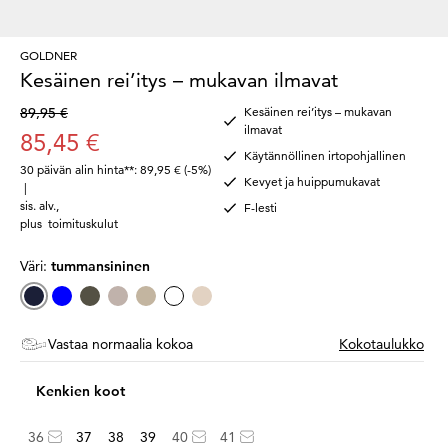
GOLDNER
Kesäinen rei’itys – mukavan ilmavat
89,95 €
Kesäinen rei’itys – mukavan
ilmavat
85,45 €
Käytännöllinen irtopohjallinen
30 päivän alin hinta**: 89,95 €
(-5%)
Kevyet ja huippumukavat
|
sis. alv.
,
F-lesti
plus
toimituskulut
Väri:
tummansininen
Vastaa normaalia kokoa
Kokotaulukko
Kenkien koot
36
37
38
39
40
41