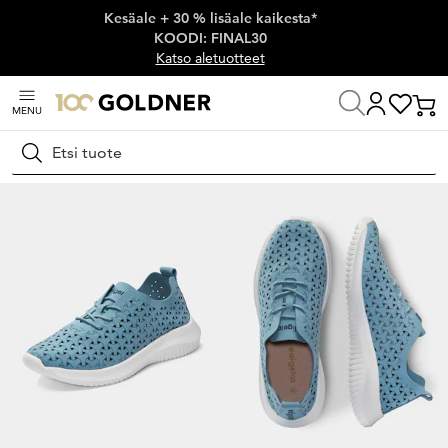
Kesäale + 30 % lisäale kaikesta*
Ohita siirtymä, siirry pääsisältöön
KOODI: FINAL30
Katso aletuotteet
MENU
Koti
Kengät ja asusteet
Kävelykengät
Nauhakengät
Hae