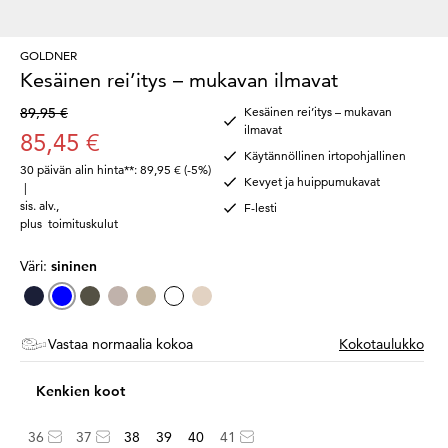
GOLDNER
Kesäinen rei’itys – mukavan ilmavat
89,95 €
Kesäinen rei’itys – mukavan
ilmavat
85,45 €
Käytännöllinen irtopohjallinen
30 päivän alin hinta**: 89,95 €
(-5%)
Kevyet ja huippumukavat
|
sis. alv.
,
F-lesti
plus
toimituskulut
Väri:
sininen
Vastaa normaalia kokoa
Kokotaulukko
Kenkien koot
36
37
38
39
40
41