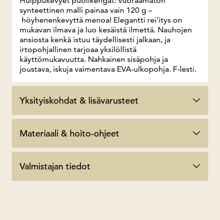
Huippukevyet puolikengät: vuoraamaton
synteettinen malli painaa vain 120 g –
höyhenenkevyttä menoa! Elegantti rei’itys on
mukavan ilmava ja luo kesäistä ilmettä. Nauhojen
ansiosta kenkä istuu täydellisesti jalkaan, ja
irtopohjallinen tarjoaa yksilöllistä
käyttömukavuutta. Nahkainen sisäpohja ja
joustava, iskuja vaimentava EVA-ulkopohja. F-lesti.
Yksityiskohdat & lisävarusteet
Materiaali & hoito-ohjeet
Valmistajan tiedot