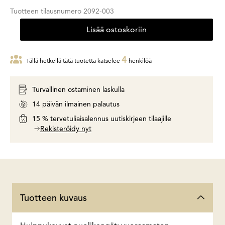
Tuotteen tilausnumero
2092-003
Lisää ostoskoriin
4
Tällä hetkellä tätä tuotetta katselee
henkilöä
Turvallinen ostaminen laskulla
14 päivän ilmainen palautus
15 % tervetuliaisalennus uutiskirjeen tilaajille
Rekisteröidy nyt
Tuotteen kuvaus