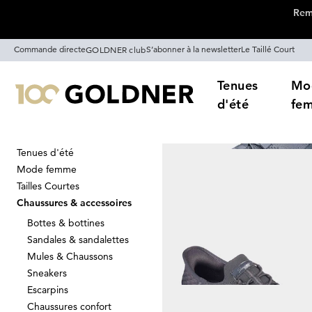
Remi
Passer la navigation, aller directement au contenu
Commande directe
S’abonner à la newsletter
Le Taillé Court
GOLDNER club
Tenues
Mo
d'été
fe
Tenues d'été
Maison
Chaussures & accessoires
Mode femme
Largeur G
Tailles Courtes
203
Prod
Chaussures & accessoires
Bottes & bottines
Sandales & sandalettes
Trier Par
Promos
Co
Mules & Chaussons
Sneakers
Escarpins
Chaussures confort