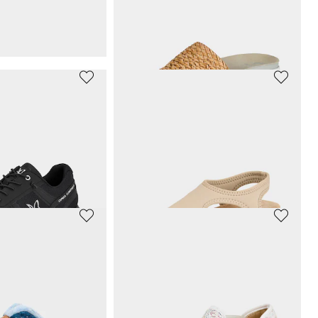
56,97 €
94,95 €
ours** : 47,96 €
(-18%)
TAMARIS COMFORT
Sandales avec lanière velcro réglable
Sandales avec lanière velcro réglable
49,48 €
89,95 €
ours** : 71,97 €
(-8%)
Meilleur prix sur 30 jours** : 53,97 €
(-8%)
MUBB
Mocassins en cuir suédé véritable
Mules féminines à semelle flexible
29,97 €
59,95 €
ours** : 76,96 €
(-9%)
Meilleur prix sur 30 jours** : 35,97 €
(-16%)