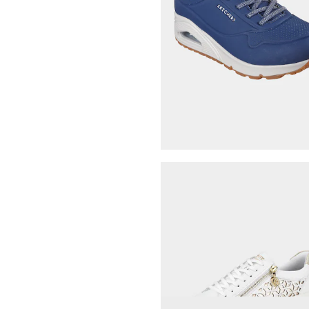
ARA
Sandales avec boucle déco
66,47 €
94,95 €
Meilleur prix sur 30 jours** : 73,11 €
(-9
SKECHERS
Sneakers avec laçage élast
49,47 €
89,95 €
Meilleur prix sur 30 jours** : 62,96 €
(-2