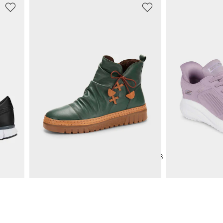
GEMINI
SKECHERS
Sneakers avec fermeture scratchée
Bottines en cuir avec nœud décoratif
65,98 €
43,96 €
119,95 €
79,95 €
5%)
Meilleur prix sur 30 jours** : 83,97 €
(-21%)
Meilleur prix sur 30 j
1
2
3
4