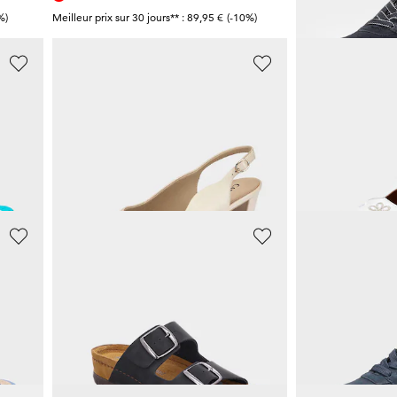
%)
Meilleur prix sur 30 jours** : 89,95 €
(-10%)
Meilleur prix sur 30 j
CAPRICE
GEMINI
Escarpins avec petite bride à l’arrière
Mules en cuir 
55,97 €
71,96 €
79,95 €
89,95 €
5%)
Meilleur prix sur 30 jours** : 63,96 €
(-12%)
Meilleur prix sur 30 j
ROHDE
GABOR
le
Mules en cuir avec boucles réglables
Sneakers avec
45,47 €
80,97 €
69,95 €
129,95 €
+ 1
0%)
Meilleur prix sur 30 jours** : 48,96 €
(-7%)
Meilleur prix sur 30 j