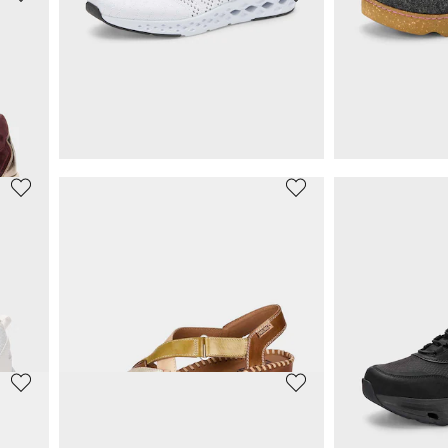
HICKERSBERGER
GOLDNER
Sandales avec bandes élastiques
83,97 €
47,96 €
119,95 €
59,95 €
%)
Meilleur prix sur 30 jours** : 95,96 €
(-12%)
Meilleur prix sur 30 j
LACKNER
ROHDE
Sneakers avec ornements sur le côté
Sneakers en tissu filet, avec mousse à mémoire de forme
53,97 €
59,95 €
89,95 €
%)
Meilleur prix sur 30 jours** : 62,96 €
(-14%)
SEIBEL
LICO