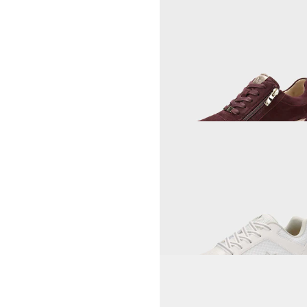
LORETTA
Bottines en cuir suédé
64,95 €
89,95 €
Meilleur prix sur 30 jours** : 69,95 €
(-7
REMONTE
58,46 €
89,95 €
Meilleur prix sur 30 jours** : 62,97 €
(-7
CAPRICE