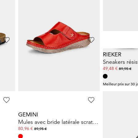
Sneakers en cuir suédé, avec détails métallisés
Bottines Chelsea en cuir de vachette
Mules avec br
60,00 €
12,98 €
120,00 €
25,95 €
5%)
Meilleur prix sur 30 jours** : 84,00 €
(-28%)
PIKOLINOS
RIEKER
Sandales avec lanière velcro réglable
65,98 €
49,48 €
119,95 €
89,95 €
0%)
Meilleur prix sur 30 jours** : 71,97 €
(-8%)
Meilleur prix sur 30 j
GEMINI
GABOR
Mules avec bride latérale scratchée
Sneakers en cu
80,96 €
84,46 €
89,95 €
129,95 €