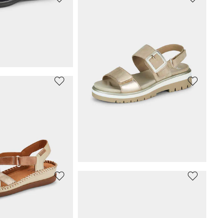
S
BRÜTTING
Sneakers décontractées avec semelle profilée
Baskets
35,98 €
89,95 €
SKECHERS
textile extensible
Sneakers avec laçage élastique
49,48 €
109,95 €
ours** : 59,95 €
(-5%)
Meilleur prix sur 30 jours** : 54,97 €
(-10%)
ARA
Sneakers avec voûte plantaire amovible
Sandales avec boucle décorative