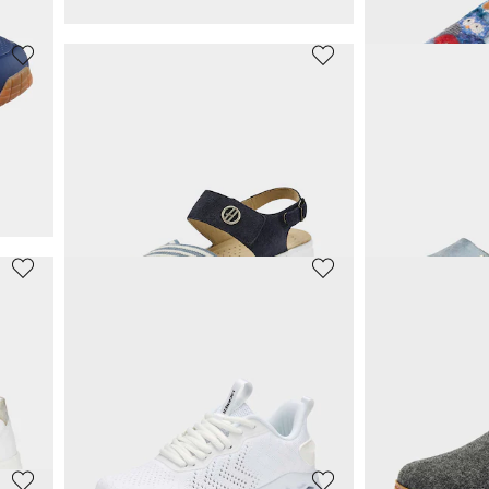
CAPRICE
CAPRICE
rative
Ballerines, aspect tricot
66,45 €
39,97 €
69,95 €
79,95 €
%)
Meilleur prix sur 30 jours** : 69,95 €
(-5%)
Meilleur prix sur 30 j
PIKOLINOS
ALSTER KOM
ique
Sandales avec lanière velcro réglable
Pantoufles
71,48 €
20,98 €
129,95 €
59,95 €
1%)
Meilleur prix sur 30 jours** : 77,97 €
(-8%)
Meilleur prix sur 30 j