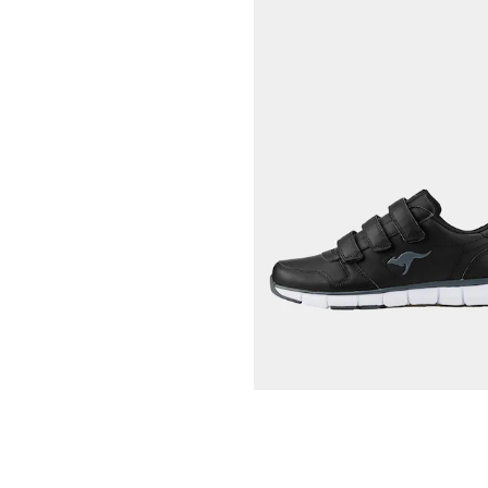
KANGAROOS
42,46 €
49,95 €
Meilleur prix sur 30 jours** : 49,95 €
(-1