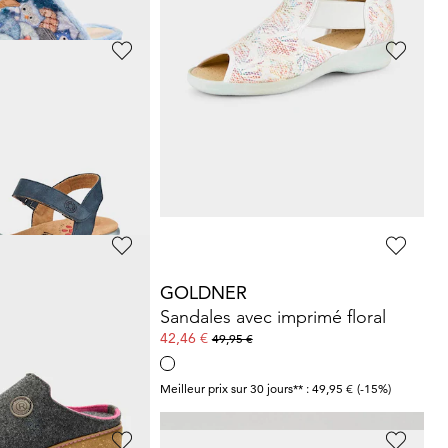
GOLDNER
Sneakers avec voûte plantaire amovible
Sandales avec textile extensible
53,96 €
59,95 €
ours** : 47,97 €
(-16%)
Meilleur prix sur 30 jours** : 59,95 €
(-10%)
FORT
GOLDNER
Sandales avec imprimé floral
42,46 €
49,95 €
ours** : 23,98 €
(-12%)
Meilleur prix sur 30 jours** : 49,95 €
(-15%)