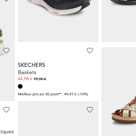
SKECHERS
KANGAROO
Sneakers décontractées avec semelle profilée
Sneakers en tissu filet respirant
35,98 €
19,97 €
89,95 €
39,95 €
SKECHERS
GOLDNER
Baskets
Sandales avec 
44,98 €
56,95 €
99,95 €
59,95 €
Meilleur prix sur 30 jours** : 49,97 €
(-10%)
Meilleur prix sur 30 j
SKECHERS
LICO
tiques
Sneakers avec laçage élastique