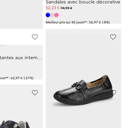
ides réglables
Sandales avec boucle décorative
52,23 €
94,95 €
Meilleur prix sur 30 jours** : 56,97 €
(-8%)
KANGAROOS
Sneakers résistantes aux intempéries, avec laçage rapide
Sneakers avec fermeture scratchée
37,46 €
49,95 €
ours** : 62,97 €
(-21%)
Meilleur prix sur 30 jours** : 49,95 €
(-25%)
GOLDNER
ir avec zip
Escarpins en cuir, largeur confort
149,95 €