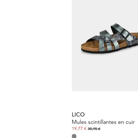
64,97 €
99,95 €
Meilleur prix sur 30 jours** : 76,96 €
(-1
LICO
Baskets
26,98 €
59,95 €
Meilleur prix sur 30 jours** : 29,97 €
(-1
LICO
Mules scintillantes en cuir
19,77 €
35,95 €