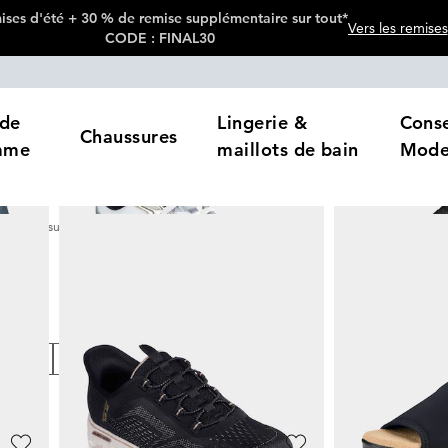
ses d'été + 30 % de remise supplémentaire sur tout*
Vers les remises
CODE : FINAL30
de
Lingerie &
Conse
Chaussures
mme
maillots de bain
Mod
Chaussures par largeur de chaussure
Largeur G
uits
loris
Prix