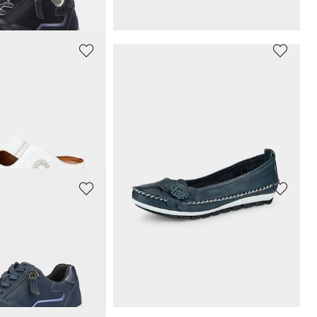
ours** : 90,97 €
(-7%)
CAPRICE
avec motif floral
Mocassins en cuir véritable
89,95 €
ours** : 89,95 €
(-20%)
GOLDNER
 doublure en mesh
Sneakers avec voûte plantaire amovible
47,96 €
59,95 €
Meilleur prix sur 30 jours** : 59,95 €
(-20%)
ours** : 102,60 €
(-21%)