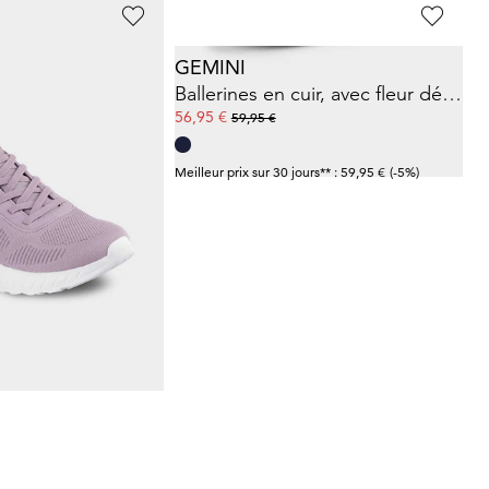
GEMINI
Sneakers Slip-in pratique avec mousse à mémoire de forme
Ballerines en cuir, avec fleur décorative
56,95 €
59,95 €
ours** : 51,97 €
(-15%)
Meilleur prix sur 30 jours** : 59,95 €
(-5%)