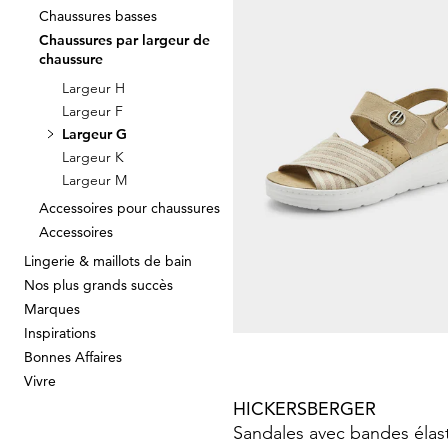
Chaussures basses
Chaussures par largeur de
KANGAROOS
chaussure
Largeur H
19,97 €
39,95 €
Largeur F
Largeur G
Largeur K
Largeur M
Accessoires pour chaussures
SKECHERS
Accessoires
Baskets
44,97 €
89,95 €
Lingerie & maillots de bain
Nos plus grands succès
Marques
Inspirations
Bonnes Affaires
Vivre
HICKERSBERGER
Sandales avec bandes élas