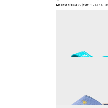
Meilleur prix sur 30 jours** : 21,57 €
(-8
LICO
Avec bride scratchée
25,46 €
29,95 €
Meilleur prix sur 30 jours** : 29,95 €
(-1
ALSTER KOMFORT
Pantoufles à semelle flexib
23,96 €
29,95 €
Meilleur prix sur 30 jours** : 29,95 €
(-2