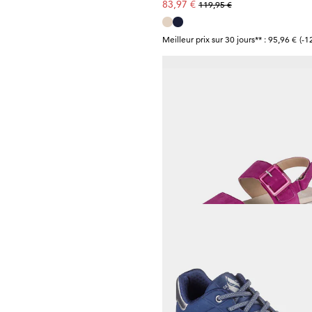
83,97 €
119,95 €
Meilleur prix sur 30 jours** : 95,96 €
(-1
REMONTE
89,95 €
CAPRICE
69,97 €
99,95 €
Meilleur prix sur 30 jours** : 76,96 €
(-9