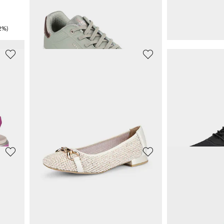
49,47 €
38,97 €
89,95 €
59,95 €
2%)
Meilleur prix sur 30 jours** : 53,96 €
(-8%)
Meilleur prix sur 30 j
SKECHERS
PIKOLINOS
Sneakers avec semelle confort souple
Sneakers avec effet métallisé
53,98 €
65,98 €
119,95 €
119,95 €
Meilleur prix sur 30 jours** : 59,97 €
(-10%)
Meilleur prix sur 30 j
SKECHERS
CAPRICE
Mocassins en cuir suédé véritable
Sneakers avec laçage élastique
54,97 €
69,97 €
109,95 €
99,95 €
%)
Meilleur prix sur 30 j