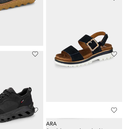
ARA
Sandales avec fermetures scratchées
Sandales à semelles amovibles
21,97 €
39,95 €
ours** : 59,95 €
(-20%)
Meilleur prix sur 30 jours** : 25,97 €
(-15%)
GEMINI
Pantoufles en feutre avec voûte plantaire amovible
Mules en cuir avec motif floral
80,96 €
89,95 €
Meilleur prix sur 30 jours** : 89,95 €
(-10%)
ARA