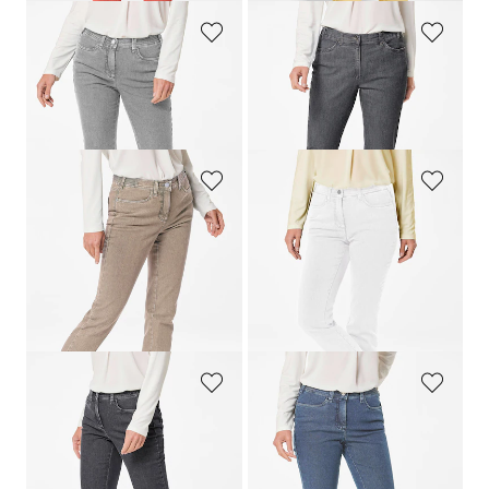
GOLDNER
GOLDNER
Jean slim
LOUISA
Jean
LOUISA
avec broderie
119,95 €
119,95 €
+ 3
+ 1
GOLDNER
GOLDNER
Jean slim
LOUISA
COMFORT+
Jean slim
LOUISA
COMFORT+
119,95 €
119,95 €
59,95 €
+ 3
+ 3
Meilleur prix sur 30 jours** : 69,95 €
(-14%)
GOLDNER
GOLDNER
Jean slim
LOUISA
COMFORT+
Jean slim
LOUISA
119,95 €
119,95 €
+ 3
+ 3