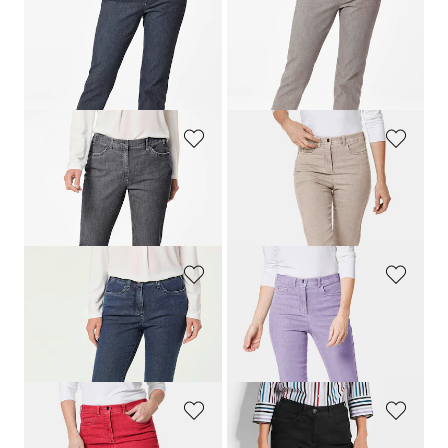
Jean élégant
LOUISA
COMFORT+
Jean élégant
LOUISA
COMFORT+
119,95 €
119,95 €
89,95 €
+ 1
+ 1
Meilleur prix sur 30 jours** :
119,95 €
(-25%)
GOLDNER
GOLDNER
Jean élégant
LOUISA
COMFORT+
Jean slim High-Stretch
LOUISA
119,95 €
119,95 €
+ 1
+ 7
GOLDNER
GOLDNER
Jean slim
LOUISA
Jean slim High-Stretch
LOUISA
119,95 €
119,95 €
+ 3
+ 7