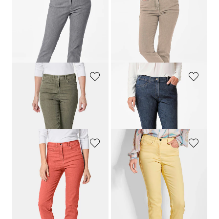
GOLDNER
GOLDNER
Jean élégant
LOUISA
COMFORT+
Jean slim
LOUISA
119,95 €
119,95 €
59,95 €
+ 1
+ 3
Meilleur prix sur 30 jours** : 69,95 €
(-14%)
GOLDNER
GOLDNER
Jean slim High-Stretch
LOUISA
Jean
LOUISA
avec broderie
119,95 €
119,95 €
+ 7
+ 1
GOLDNER
GOLDNER
Jean slim High-Stretch
LOUISA
Jean slim High-Stretch
LOUISA
119,95 €
119,95 €
69,95 €
+ 7
+ 7
Meilleur prix sur 30 jours** :
119,95 €
(-41%)