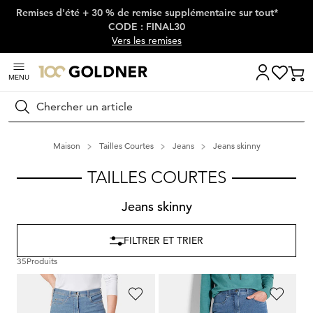
Remises d'été + 30 % de remise supplémentaire sur tout*
Passer la navigation, aller directement au contenu
CODE : FINAL30
Vers les remises
MENU
Rechercher
Maison
Tailles Courtes
Jeans
Jeans skinny
TAILLES COURTES
Jeans skinny
FILTRER ET TRIER
35
Produits