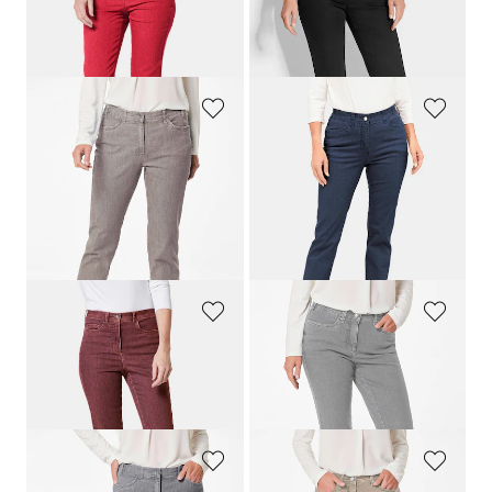
GOLDNER
GOLDNER
Jean slim High-Stretch
LOUISA
Jean slim
LOUISA
119,95 €
119,95 €
+ 7
+ 3
GOLDNER
GOLDNER
Jean
LOUISA
avec broderie
Jean slim
LOUISA
COMFORT+
119,95 €
119,95 €
89,95 €
+ 3
+ 1
Meilleur prix sur 30 jours** :
119,95 €
(-25%)
GOLDNER
GOLDNER
Jean slim High-Stretch
LOUISA
Jean slim
LOUISA
COMFORT+
119,95 €
119,95 €
+ 7
+ 3