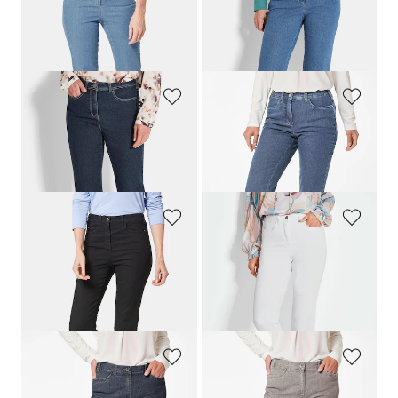
GOLDNER
GOLDNER
Jean slim High-Stretch
LOUISA
Jean élégant
LOUISA
COMFORT+
119,95 €
119,95 €
+ 7
+ 1
GOLDNER
GOLDNER
Jean slim High-Stretch
LOUISA
Jean slim
LOUISA
COMFORT+
119,95 €
119,95 €
+ 7
+ 3
GOLDNER
GOLDNER
Jean slim High-Stretch
LOUISA
Jean slim High-Stretch
LOUISA
119,95 €
119,95 €
+ 7
+ 7
GOLDNER
GOLDNER