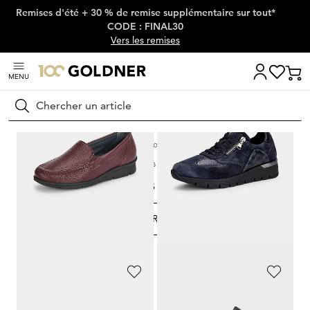
Remises d'été + 30 % de remise supplémentaire sur tout*
Passer la navigation, aller directement au contenu
CODE : FINAL30
Vers les remises
MENU
Rechercher
Maison
Chaussures & accessoires
Chaussures confort
Chaussures extra large
Chaussures extra large
FILTRER ET TRIER
10
Produits
WALDLÄUFER
WALDLÄUFER
Mocassins en cuir de cerf avec semelle intérieure amovible
Sneakers avec semelle extérieure à coussin d’air