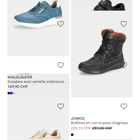
179,00 CHF
169,90 CHF
WALDLÄUFER
WALDLÄUFER
Mocassins effet métallisé
Sneakers en cuir en largeur confort
179,00 CHF
179,00 CHF
WALDLÄUFER
WALDLÄUFER
Sneakers avec semelle extérieure à coussin d’air
Bottines hallux en cuir nappa
169,90 CHF
179,00 CHF
WALDLÄUFER
JOMOS
Sneakers avec semelle extérieure à coussin d’air
Bottines en cuir et peau d'agneau
169,90 CHF
259,00 CHF
220,15 CHF