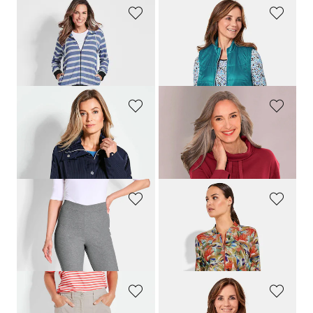
COMODO
GOLDNER
Ensemble de loisirs rayé
Veste matelassée légère avec col droit
199,00 CHF
169,00 CHF
179,10 CHF
99,00 CHF
GOLDNER
COMODO
Veste structurée féminine
Sweat à col ample
329,00 CHF
119,00 CHF
159,00 CHF
PLANTIER
COMODO
Lot de deux pantalons de jogging à jambes droites
Blouson en jersey de viscose
99,00 CHF
139,00 CHF