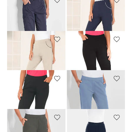
GOLDNER
PLANTIER
Corsaire technique
CARLA
Corsaire
169,00 CHF
99,00 CHF
99,00 CHF
69,00 CHF
PLANTIER
PLANTIER
Corsaire
Pantalon de jogging confortable à enfiler
99,00 CHF
119,00 CHF
69,00 CHF
PLANTIER
PLANTIER
Pantalon de jogging confortable à enfiler
Pantalon de loisirs confortable avec taille élastiquée et poches
119,00 CHF
159,00 CHF
PLANTIER
PLANTIER