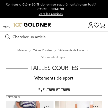
Remises d'été + 30 % de remise supplémentaire sur tout*
Passer la navigation, aller directement au contenu
CODE : FINAL30
Vers les remises
MENU
Rechercher
Maison
Tailles Courtes
Vêtements de loisirs
Vêtements de sport
TAILLES COURTES
Vêtements de sport
FILTRER ET TRIER
57
Produits