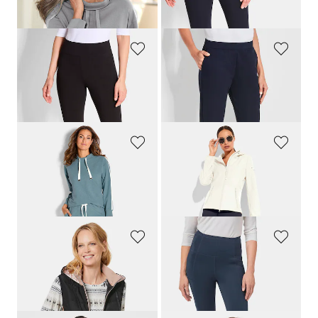
119,00 CHF
119,00 CHF
79,00 CHF
PLANTIER
PLANTIER
Lot de deux leggings à jambes évasées
Pantalon de loisirs confortable avec taille élastiquée et poches
99,00 CHF
159,00 CHF
COMODO
PLANTIER
Ensemble d'intérieur avec ruban fantaisie
Pantalon en jersey aspect maille
219,00 CHF
99,00 CHF
89,10 CHF
GOLDNER
GOLDNER
Gilet sport aux nombreux détails
Legging affinant
199,00 CHF
139,00 CHF
139,00 CHF
41,70 CHF