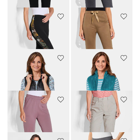
PLANTIER
PLANTIER
Legging soyeux en lot de 2
Pantalon en jersey aspect maille
99,00 CHF
99,00 CHF
89,10 CHF
GOLDNER
GOLDNER
Veste matelassée légère avec col droit
Gilet teddy en polaire
169,00 CHF
139,00 CHF
99,00 CHF
55,00 CHF
PLANTIER
GOLDNER
Pantalon de jogging avec empiècements au bas des jambes
Pantalon technique
CARLA
à effet déperlant
139,00 CHF
199,00 CHF
125,10 CHF
109,00 CHF