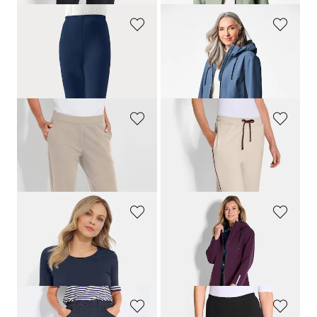
PLANTIER
GOLDNER
Legging stretch en coton peigné
Veste imperméable avec éléments réfléchisseurs
69,00 CHF
349,00 CHF
219,00 CHF
PLANTIER
PLANTIER
Pantalon de loisirs confortable avec taille élastiquée et poches
Pantalons de loisirs avec passepoils contrastants
159,00 CHF
139,00 CHF
PLANTIER
GOLDNER
Ensemble top + T-shirt
Veste imperméable avec éléments réfléchisseurs
99,00 CHF
349,00 CHF
79,19 CHF
219,00 CHF