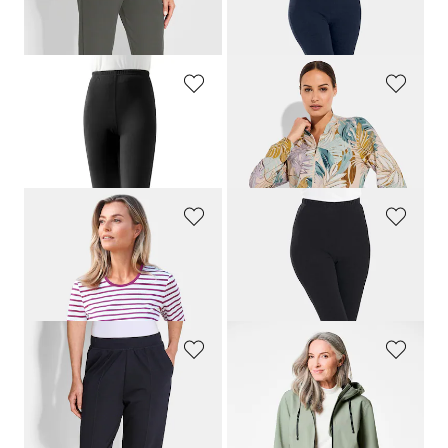
Pantalon de loisirs confortable avec taille élastiquée et poches
Legging
159,00 CHF
65,00 CHF
58,50 CHF
PLANTIER
COMODO
Legging stretch en coton peigné
Blouson en jersey de viscose
69,00 CHF
139,00 CHF
83,39 CHF
GOLDNER
PLANTIER
T-shirt rayé à manches coudes
Legging
99,00 CHF
65,00 CHF
89,10 CHF
58,50 CHF
PLANTIER
GOLDNER
Lot de deux pantalons de jogging avec plis nervure
Veste imperméable avec éléments réfléchisseurs
139,00 CHF
349,00 CHF
219,00 CHF