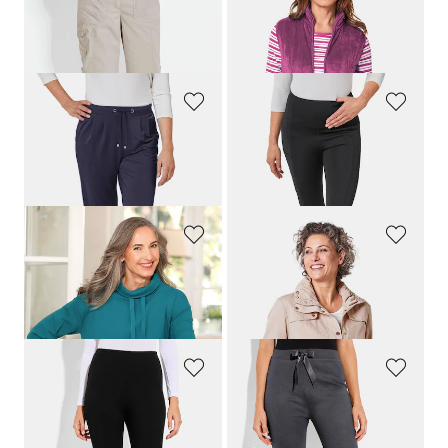
GOLDNER
GOLDNER
Corsaire technique
CARLA
Gilet teddy en polaire
189,00 CHF
139,00 CHF
109,00 CHF
55,00 CHF
GOLDNER
GOLDNER
Confortable pantalon à taille élastique
Legging affinant
119,00 CHF
139,00 CHF
41,70 CHF
COMODO
GOLDNER
Sweat à col ample
Veste structurée féminine
119,00 CHF
329,00 CHF
159,00 CHF
PLANTIER
PLANTIER
Legging avec empiècement en dentelle
Pantalon en jersey aspect maille
69,00 CHF
99,00 CHF
62,10 CHF
89,10 CHF