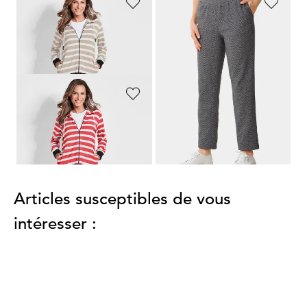
COMODO
PLANTIER
Ensemble de loisirs rayé
Pantalon de détente duveteux et douillet
199,00 CHF
99,00 CHF
159,20 CHF
COMODO
Ensemble de loisirs rayé
199,00 CHF
159,20 CHF
Articles susceptibles de vous
intéresser :