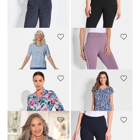
GOLDNER
PLANTIER
Pantalon technique
CARLA
à effet déperlant
Lot de deux leggings
179,00 CHF
119,00 CHF
99,00 CHF
GOLDNER
PLANTIER
T-shirt rayé à manches coudes
Lot de deux leggings avec galon
99,00 CHF
119,00 CHF
89,10 CHF
79,00 CHF
COMODO
COMODO
Blouson en jersey de viscose
Ensemble de loisirs avec fronces sur les jambes
139,00 CHF
139,00 CHF
83,39 CHF
109,00 CHF
COMODO
PLANTIER
Sweat à col ample
Lot de deux leggings