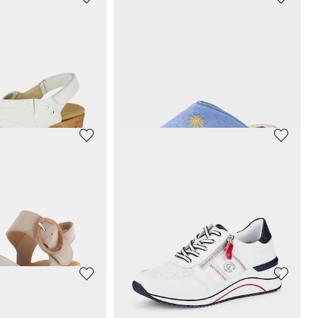
LICO
Mules en cuir avec boucles en métal
Avec bride scratchée
25,46 €
29,95 €
Meilleur prix sur 30 jours** : 29,95 €
(-15%)
GOLDNER
e marin
Bottines Chelsea en cuir véritable
65,98 €
119,95 €
ours** : 79,95 €
(-5%)
Meilleur prix sur 30 jours** : 83,97 €
(-21%)
R
ALSTER KOMFORT