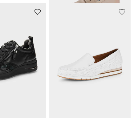
MFORT
GABOR
Sneakers hallux en matière extensible
Mocassins, aspect tressé
127,46 €
149,95 €
ours** : 69,97 €
(-14%)
Meilleur prix sur 30 jours** : 149,95 €
(-15%)
.
9