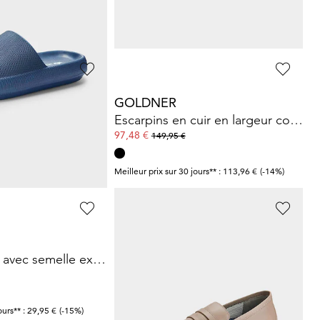
ours** : 62,96 €
(-14%)
Meilleur prix sur 30 jours** : 35,97 €
(-16%)
R
GOLDNER
Sneakers en largeur H avec détails scintillants
Escarpins en cuir en largeur confort
97,48 €
149,95 €
ours** : 119,95 €
(-25%)
Meilleur prix sur 30 jours** : 113,96 €
(-14%)
JOMOS
Mules de bain avec semelle extérieure à surface structurée pour une meilleure accroche.
Mocassins en cuir souple
53,98 €
119,95 €
ours** : 29,95 €
(-15%)
Meilleur prix sur 30 jours** : 59,97 €
(-10%)