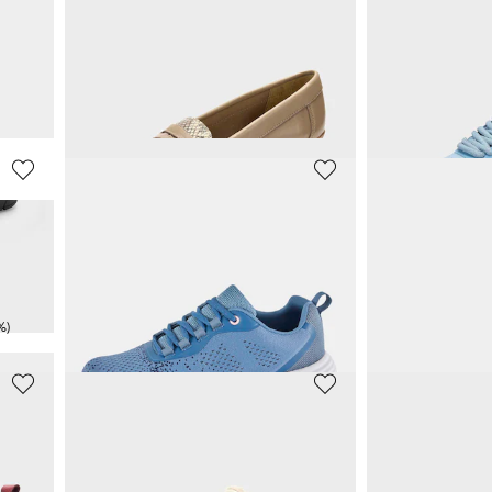
GOLDNER
REMONTE
Mocassins en cuir marqué, façon reptile
54,98 €
71,96 €
99,95 €
89,95 €
1%)
Meilleur prix sur 30 jours** : 74,96 €
(-26%)
Meilleur prix sur 30 j
BRÜTTING
WALDLÄUFE
Baskets
49,48 €
142,45 €
89,95 €
149,95 €
%)
Meilleur prix sur 30 jours** : 63,86 €
(-22%)
Meilleur prix sur 30 j
RIEKER
LACKNER
llants
Sneakers légères, zippées
47,47 €
53,97 €
94,95 €
89,95 €