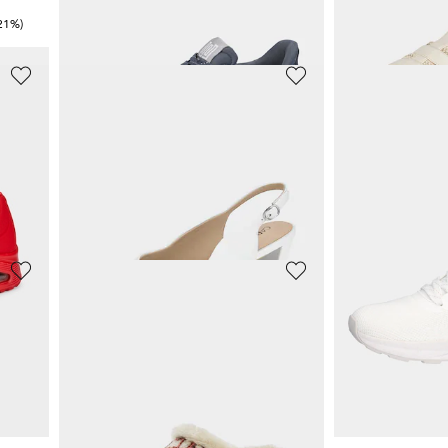
Meilleur prix sur 30 jours** : 69,97 €
(-28%)
Meilleur prix sur 30 j
-21%)
GEMINI
SKECHERS
Sneakers avec fermeture scratchée
Bottines en cuir avec nœud décoratif
65,98 €
43,96 €
119,95 €
79,95 €
5%)
Meilleur prix sur 30 jours** : 83,97 €
(-21%)
Meilleur prix sur 30 j
WALDLÄUFER
JANA
Ballerines en cuir, avec fleur décorative
Sneakers respirantes avec laçage
Sandales avec
77,96 €
52,46 €
119,95 €
69,95 €
%)
Meilleur prix sur 30 jours** : 83,97 €
(-7%)
Meilleur prix sur 30 j