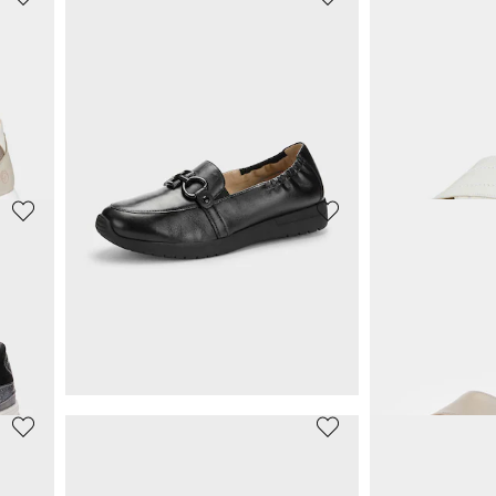
GOLDNER
GOLDNER
Escarpins en cuir, largeur confort
149,95 €
79,95 €
7%)
GEMINI
GOLDNER
Escarpins avec petite bride à l’arrière
Mules en cuir avec motif floral
Sandales, styl
71,96 €
75,95 €
89,95 €
79,95 €
2%)
Meilleur prix sur 30 jours** : 89,95 €
(-20%)
Meilleur prix sur 30 j
CAPRICE
WALDLÄUFE