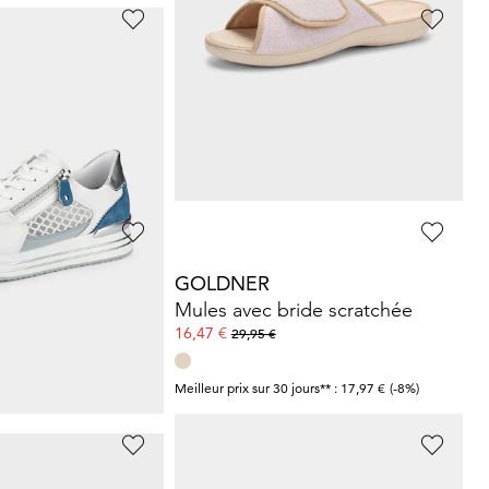
R
WALDLÄUFER
irantes avec laçage
Sneakers en largeur H avec détails scintillants
89,96 €
119,95 €
ours** : 83,97 €
(-7%)
Meilleur prix sur 30 jours** : 95,96 €
(-6%)
R
GOLDNER
uir nappa
Mules avec bride scratchée
16,47 €
29,95 €
ours** : 159,95 €
(-5%)
Meilleur prix sur 30 jours** : 17,97 €
(-8%)