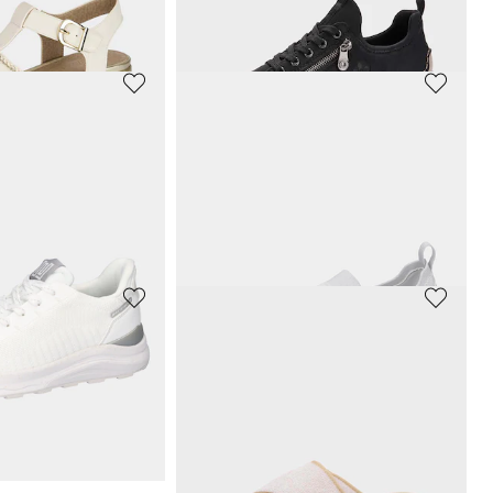
ours** : 59,95 €
(-20%)
Meilleur prix sur 30 jours** : 86,97 €
(-8%)
REMONTE
Sneakers Slip-in pratique avec mousse à mémoire de forme
Sneakers avec semelle extérieure à effet amortissant
74,96 €
99,95 €
ours** : 51,97 €
(-15%)
Meilleur prix sur 30 jours** : 99,95 €
(-25%)
RIEKER
 talon compensé
Sneakers avec zip décoratif
47,97 €
79,95 €
ours** : 58,06 €
(-9%)
Meilleur prix sur 30 jours** : 55,97 €
(-14%)