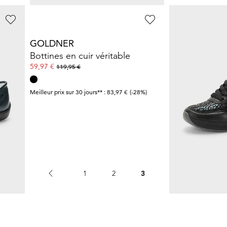
GOLDNER
TAMARIS CO
Mocassins avec chaîne décorative
Bottines en cuir véritable
59,97 €
59,97 €
119,95 €
99,95 €
Meilleur prix sur 30 jours** : 83,97 €
(-28%)
Meilleur prix sur 30 j
..
1
2
3
4
5