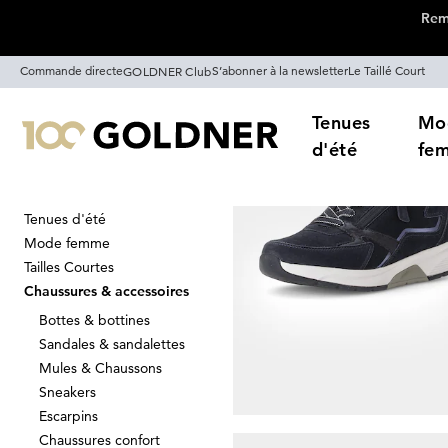
Remi
Passer la navigation, aller directement au contenu
Commande directe
S’abonner à la newsletter
Le Taillé Court
GOLDNER Club
Tenues
Mo
d'été
fe
Tenues d'été
Maison
Chaussures & accessoires
Mode femme
Chaussures p
Tailles Courtes
Chaussures & accessoires
Bottes & bottines
Sandales & sandalettes
Trier Par
Promos
Co
Mules & Chaussons
Sneakers
Escarpins
Chaussures confort