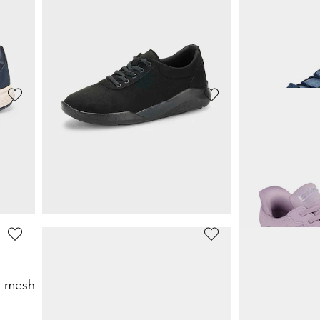
llant.
Mocassins en cuir véritable
89,95 €
69,97 €
139,95 €
5%)
Meilleur prix sur 30 j
ROHDE
GABOR
Sneakers en cuir lisse et cuir suédé
Mules en cuir avec boucles réglables
45,47 €
71,47 €
69,95 €
109,95 €
4%)
Meilleur prix sur 30 jours** : 48,96 €
(-7%)
Meilleur prix sur 30 j
GOLDNER
GOLDNER
n mesh
Sneakers légères, équipées Soft-Touch
49,97 €
47,96 €
99,95 €
59,95 €