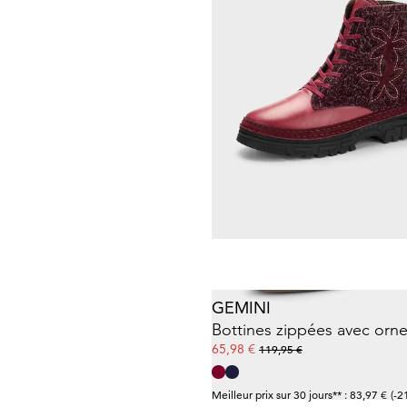
Meilleur prix sur 30 jours** : 55,97 €
(-1
GOLDNER
82,46 €
109,95 €
Meilleur prix sur 30 jours** : 109,95 €
(
GEMINI
65,98 €
119,95 €
Meilleur prix sur 30 jours** : 83,97 €
(-2