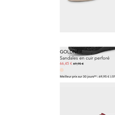
JANA
Bottines montantes
43,97 €
79,95 €
Meilleur prix sur 30 jours** : 55,97 €
(-2
GOLDNER
Sandales en cuir perforé
66,45 €
69,95 €
Meilleur prix sur 30 jours** : 69,95 €
(-5
REMONTE
Sneakers avec éléments bri
47,97 €
79,95 €