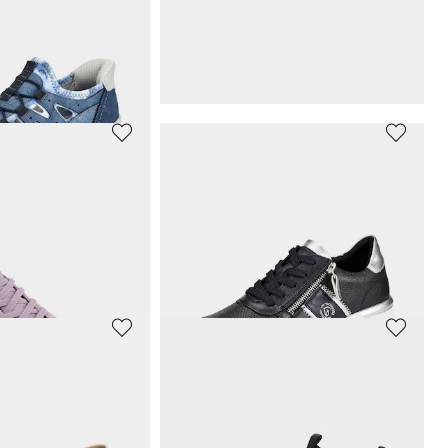
Sandales avec lanière velcro réglable
Pantoufles à semelle flexible
23,96 €
29,95 €
ours** : 83,97 €
(-16%)
Meilleur prix sur 30 jours** : 29,95 €
(-20%)
REMONTE
Sandales à plateforme en cuir véritable
Sneakers avec talon légèrement compensé
64,96 €
99,95 €
ours** : 87,96 €
(-18%)
Meilleur prix sur 30 jours** : 69,97 €
(-7%)
ARA
Sneakers avec voûte plantaire amovible
Mocassins
79,73 €
144,95 €