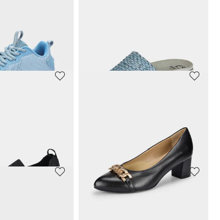
SKECHERS
Sneakers avec doublure respirante
Sneakers en maille filet
63,96 €
79,95 €
ours** : 89,95 €
(-20%)
Meilleur prix sur 30 jours** : 79,95 €
(-20%)
R
RIEKER
Sneakers avec semelle à coussin d’air à effet amortissant
Sneakers Slip-In avec imprimé animalier
58,47 €
89,95 €
ours** : 149,95 €
(-5%)
Meilleur prix sur 30 jours** : 62,97 €
(-7%)
MUBB
Sneakers en tissu filet, avec mousse à mémoire de forme
Mules féminines à semelle flexible
29,97 €
59,95 €