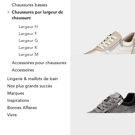
Chaussures basses
Chaussures par largeur de
GABOR
chaussure
Sneakers en cuir avec zip
Largeur H
97,46 €
149,95 €
Largeur F
Largeur G
Meilleur prix sur 30 jours** : 104,97 €
(-
Largeur K
Largeur M
Accessoires pour chaussures
Accessoires
CAPRICE
Lingerie & maillots de bain
55,97 €
79,95 €
Nos plus grands succès
Marques
Inspirations
Meilleur prix sur 30 jours** : 63,96 €
(-1
Bonnes Affaires
Vivre
REMONTE