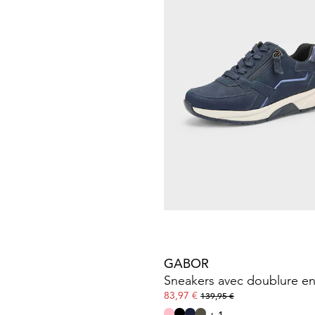
Sneakers, aspect mat et bri
67,46 €
89,95 €
Meilleur prix sur 30 jours** : 89,95 €
(-2
WALDLÄUFER
68,94 €
114,90 €
Meilleur prix sur 30 jours** : 80,43 €
(-1
GABOR
Sneakers avec doublure e
83,97 €
139,95 €