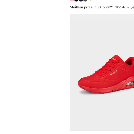
+ 1
Meilleur prix sur 30 jours** : 106,40 €
(
KANGAROOS
42,46 €
49,95 €
Meilleur prix sur 30 jours** : 49,95 €
(-1
GEMINI
56,95 €
59,95 €
Meilleur prix sur 30 jours** : 59,95 €
(-5