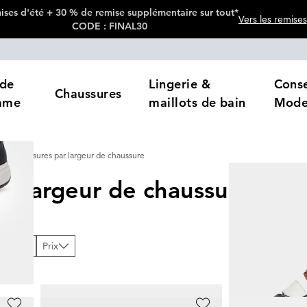
ses d'été + 30 % de remise supplémentaire sur tout*
Vers les remises
CODE : FINAL30
de
Lingerie &
Conse
Chaussures
mme
maillots de bain
Mod
Chaussures par largeur de chaussure
ar largeur de chaussure
502
Produits
loris
Prix