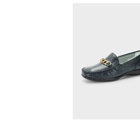
GOLDNER
99,95 €