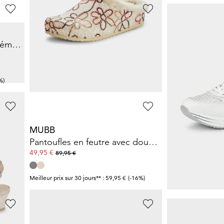
CAPRICE
WALDLÄUFE
Sneakers avec mousse à mémoire de forme
Escarpins avec petite bride à l’arrière
Sneakers resp
75,95 €
77,96 €
79,95 €
119,95 €
%)
Meilleur prix sur 30 jours** : 79,95 €
(-5%)
Meilleur prix sur 30 j
MUBB
WALDLÄUFE
Sneakers avec voûte plantaire amovible
Pantoufles en feutre avec doublure en peau d’agneau
Sneakers en c
49,95 €
151,95 €
89,95 €
159,95 €
6%)
Meilleur prix sur 30 jours** : 59,95 €
(-16%)
Meilleur prix sur 30 j