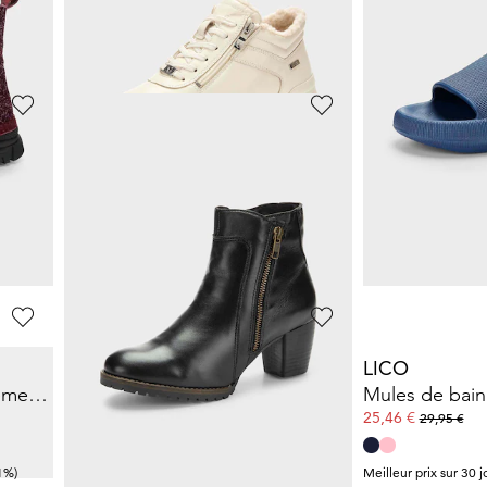
4%)
Meilleur prix sur 30 jours** : 66,47 €
(-28%)
Meilleur prix sur 30 j
LICO
WALDLÄUFE
Escarpins en cuir, avec voûte plantaire amovible
Sneakers avec voûte plantaire amovible
38,97 €
89,96 €
59,95 €
119,95 €
-25%)
Meilleur prix sur 30 jours** : 47,96 €
(-18%)
Meilleur prix sur 30 j
CAPRICE
LICO
Bottines zippées avec ornement floral
Sneakers avec doublure en peluche
60,48 €
25,46 €
109,95 €
29,95 €
1%)
Meilleur prix sur 30 jours** : 76,97 €
(-21%)
Meilleur prix sur 30 j