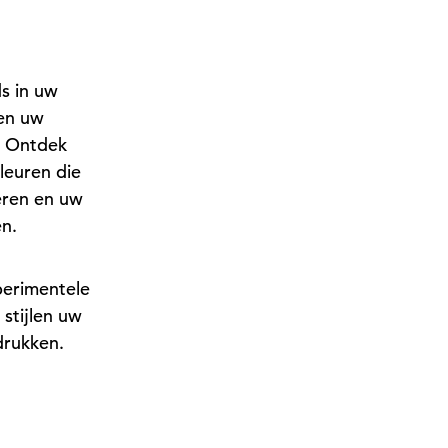
s in uw
en uw
. Ontdek
leuren die
eren en uw
en.
perimentele
stijlen uw
drukken.