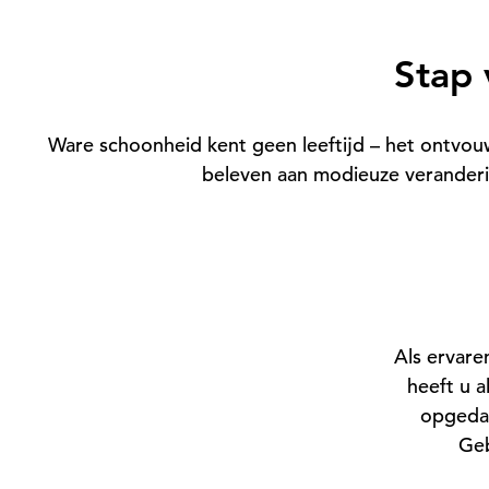
Stap 
Ware schoonheid kent geen leeftijd – het ontvouwt
beleven aan modieuze veranderin
Als ervar
heeft u a
opgeda
Geb