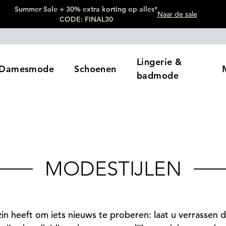
Summer Sale + 30% extra korting op alles*
Naar de sale
CODE: FINAL30
Lingerie &
Damesmode
Schoenen
badmode
MODESTIJLEN
 zin heeft om iets nieuws te proberen: laat u verrasse