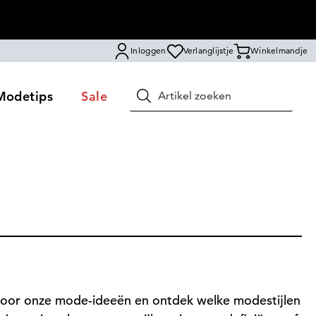
Inloggen
Verlanglijstje
Winkelmandje
Modetips
Sale
Zoeken
n door onze mode-ideeën en ontdek welke modestijlen