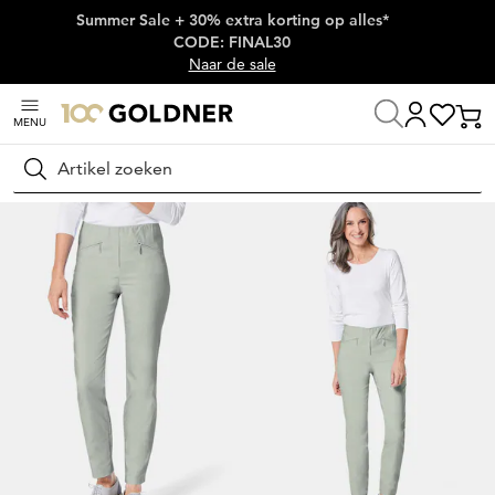
Summer Sale + 30% extra korting op alles*
Skip naar hoofdinhoud
CODE: FINAL30
Naar de sale
MENU
Thuis
Damesmode
Broeken
Stretchbroeken
Zoeken