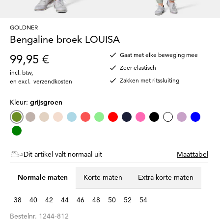
GOLDNER
Bengaline broek LOUISA
Gaat met elke beweging mee
99,95 €
Zeer elastisch
incl. btw
,
Zakken met ritssluiting
en excl.
verzendkosten
Kleur:
grijsgroen
Dit artikel valt normaal uit
Maattabel
Normale maten
Korte maten
Extra korte maten
38
40
42
44
46
48
50
52
54
Bestelnr.
1244-812