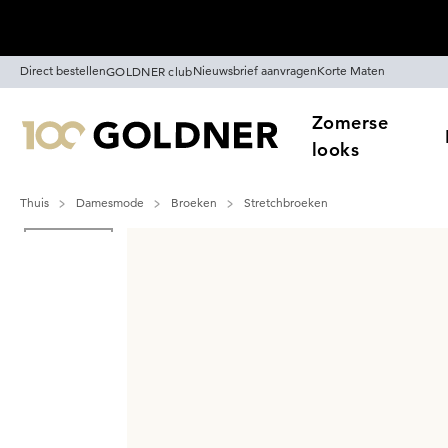
Skip naar hoofdinhoud
Direct bestellen
Nieuwsbrief aanvragen
Korte Maten
GOLDNER club
Zomerse
looks
Thuis
Damesmode
Broeken
Stretchbroeken