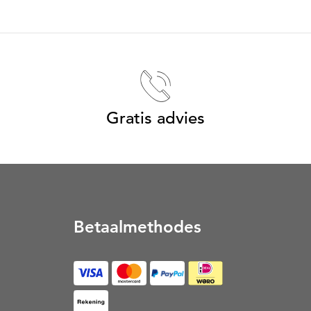
Gratis advies
Betaalmethodes
op Rekening (Opent in een nieuw tabblad)