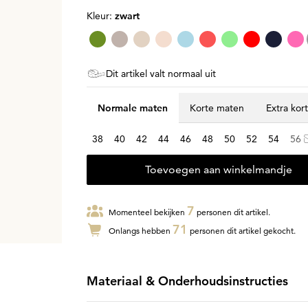
Kleur:
zwart
Dit artikel valt normaal uit
Normale maten
Korte maten
Extra kor
38
40
42
44
46
48
50
52
54
56
Toevoegen aan winkelmandje
7
Momenteel bekijken
personen dit artikel.
71
Onlangs hebben
personen dit artikel gekocht.
Materiaal & Onderhoudsinstructies