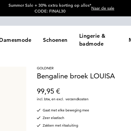
Summer Sale + 30% extra korting op alles*
Naar de sale
CODE: FINAL30
Lingerie &
Damesmode
Schoenen
badmode
GOLDNER
Bengaline broek LOUISA
99,95 €
incl. btw
,
en excl.
verzendkosten
Gaat met elke beweging mee
Zeer elastisch
Zakken met ritssluiting