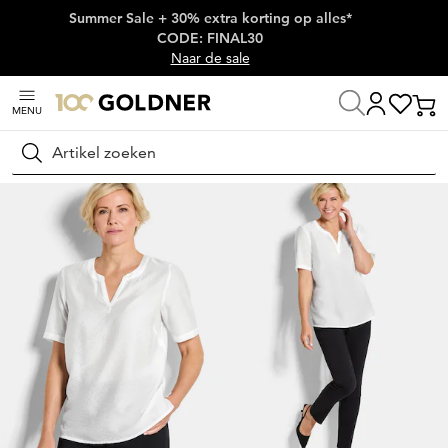
Summer Sale + 30% extra korting op alles*
Skip naar hoofdinhoud
CODE: FINAL30
Naar de sale
MENU
Thuis
Damesmode
Blouses
Blouseshirts
Zoeken