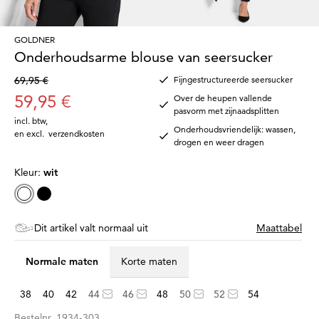
GOLDNER
Onderhoudsarme blouse van seersucker
69,95 €
Fijngestructureerde seersucker
59,95 €
Over de heupen vallende
pasvorm met zijnaadsplitten
incl. btw
,
Onderhoudsvriendelijk: wassen,
en excl.
verzendkosten
drogen en weer dragen
Kleur:
wit
Dit artikel valt normaal uit
Maattabel
Normale maten
Korte maten
38
40
42
44
46
48
50
52
54
Bestelnr.
1934-303