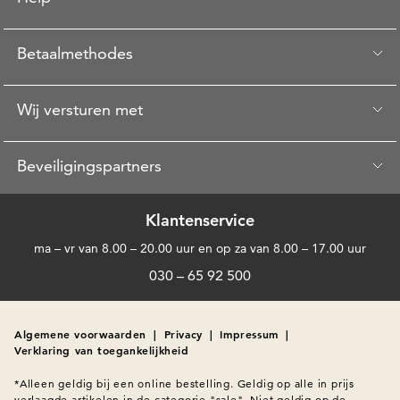
Betaalmethodes
Wij versturen met
Beveiligingspartners
Klantenservice
ma – vr van 8.00 – 20.00 uur en op za van 8.00 – 17.00 uur
030 – 65 92 500
Algemene voorwaarden
|
Privacy
|
Impressum
|
Verklaring van toegankelijkheid
*Alleen geldig bij een online bestelling. Geldig op alle in prijs 
verlaagde artikelen in de categorie "sale". Niet geldig op de 