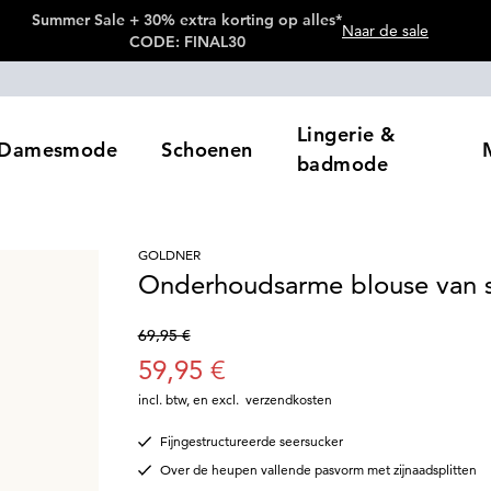
Summer Sale + 30% extra korting op alles*
Naar de sale
CODE: FINAL30
Lingerie &
Damesmode
Schoenen
badmode
GOLDNER
Onderhoudsarme blouse van s
69,95 €
59,95 €
incl. btw
,
en excl.
verzendkosten
Fijngestructureerde seersucker
Over de heupen vallende pasvorm met zijnaadsplitten