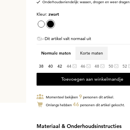
Onderhoudsvriendelijk: wassen, drogen en weer dragen
Kleur:
zwart
Dit artikel valt normaal uit
Normale maten
Korte maten
38
40
42
44
46
48
50
52
Toevoegen aan winkelmandje
9
Momenteel bekijken
personen dit artikel.
46
Onlangs hebben
personen dit artikel gekocht.
Materiaal & Onderhoudsinstructies