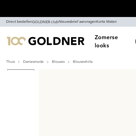
Skip naar hoofdinhoud
Direct bestellen
Nieuwsbrief aanvragen
Korte Maten
GOLDNER club
Zomerse
looks
Thuis
Damesmode
Blouses
Blouseshirts