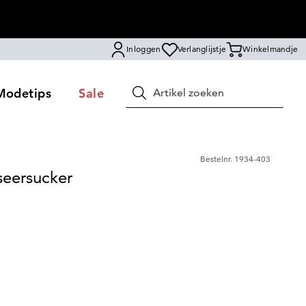
Inloggen
Verlanglijstje
Winkelmandje
Modetips
Sale
Zoeken
Bestelnr.
1934-403
eersucker