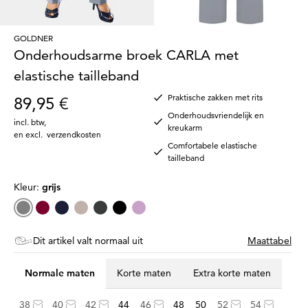
GOLDNER
Onderhoudsarme broek CARLA met
elastische tailleband
Praktische zakken met rits
89,95 €
Onderhoudsvriendelijk en
incl. btw
,
kreukarm
en excl.
verzendkosten
Comfortabele elastische
tailleband
Kleur:
grijs
Dit artikel valt normaal uit
Maattabel
Normale maten
Korte maten
Extra korte maten
38
40
42
44
46
48
50
52
54