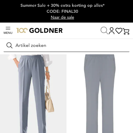
Summer Sale + 30% extra korting op alles*
Skip naar hoofdinhoud
CODE: FINAL30
Naar de sale
MENU
Thuis
Damesmode
Broeken
Broeken met elastische tailleband
Zoeken