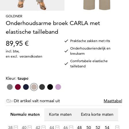
GOLDNER
Onderhoudsarme broek CARLA met
elastische tailleband
Praktische zakken met rits
89,95 €
Onderhoudsvriendelijk en
incl. btw
,
kreukarm
en excl.
verzendkosten
Comfortabele elastische
tailleband
Kleur:
taupe
Dit artikel valt normaal uit
Maattabel
Normale maten
Korte maten
Extra korte maten
38
40
42
44
46
48
50
52
54