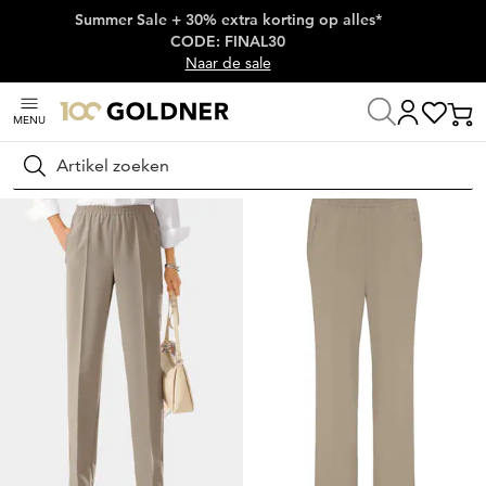
Summer Sale + 30% extra korting op alles*
Skip naar hoofdinhoud
CODE: FINAL30
Naar de sale
MENU
Thuis
Damesmode
Broeken
Broeken met elastische tailleband
Zoeken