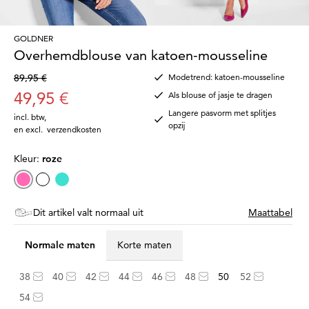
GOLDNER
Overhemdblouse van katoen-mousseline
89,95 €
Modetrend: katoen-mousseline
49,95 €
Als blouse of jasje te dragen
Langere pasvorm met splitjes
incl. btw
,
opzij
en excl.
verzendkosten
Kleur:
roze
Dit artikel valt normaal uit
Maattabel
Normale maten
Korte maten
38
40
42
44
46
48
50
52
54