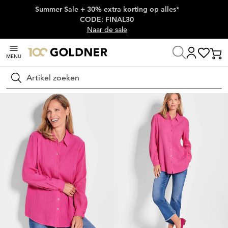
Summer Sale + 30% extra korting op alles*
Skip naar hoofdinhoud
CODE: FINAL30
Naar de sale
MENU
Thuis
Damesmode
Blouses
Overhemdblouses
Zoeken