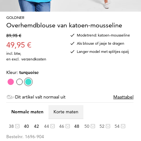
GOLDNER
Overhemdblouse van katoen-mousseline
89,95 €
Modetrend: katoen-mousseline
49,95 €
Als blouse of jasje te dragen
Langer model met splitjes opzij
incl. btw
,
en excl.
verzendkosten
Kleur:
turquoise
Dit artikel valt normaal uit
Maattabel
Normale maten
Korte maten
38
40
42
44
46
48
50
52
54
Bestelnr.
1696-904