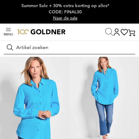
Summer Sale + 30% extra korting op alles*
Skip naar hoofdinhoud
CODE: FINAL30
Naar de sale
MENU
Thuis
Damesmode
Blouses
Overhemdblouses
Zoeken