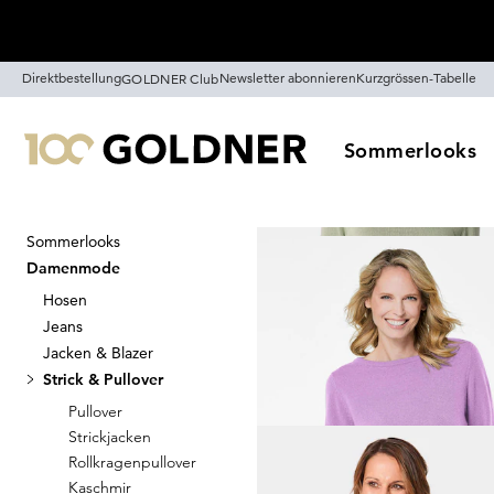
Überspringe Navigation, direkt zum Content
Direktbestellung
Newsletter abonnieren
Kurzgrössen-Tabelle
GOLDNER Club
Sommerlooks
Sommerlooks
Startseite
Damenmode
Strick 
Damenmode
Strick & Pull
Hosen
Jeans
Jacken & Blazer
Strick & Pullover
Sortieren
Sale
Farb
Pullover
Strickjacken
Rollkragenpullover
Kaschmir