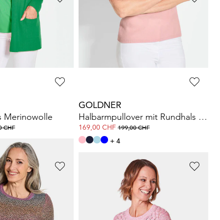
RABE
chter Strick-Bolero
Kurzarmpullover aus Strukturstrick mit Baumwolle
44,95 CHF
 CHF
89,90 CHF
GOLDNER
us Merinowolle
Halbarmpullover mit Rundhals aus Kaschmir
169,00 CHF
0 CHF
199,00 CHF
+ 4
GOLDNER
t V-Ausschnitt
Pullover mit schönem Ajourmuster
65,00 CHF
 CHF
119,00 CHF