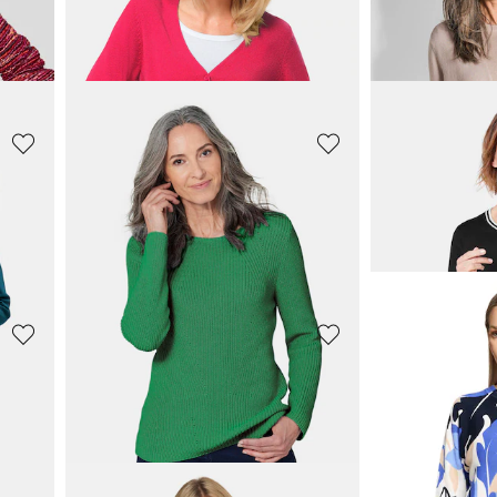
RABE
BETTY BARC
Strickjacke mit Multicolor Ringeloptik
Pullover mit Glitzer-Details
Strickpullover 
71,55 CHF
62,98 CHF
159,00 CHF
139,95
GOLDNER
BETTY BARC
e
Strickweste mit Reissverschluss
119,00 CHF
80,57 CHF
159,00 CHF
179,00
GOLDNER
GOLDNER
Weiche Kaschmirstrickjacke mit V-Ausschnitt
Kaschmir-Long
159,00 CHF
169,00 CHF
259,00 CHF
279,0
+ 1
+ 6