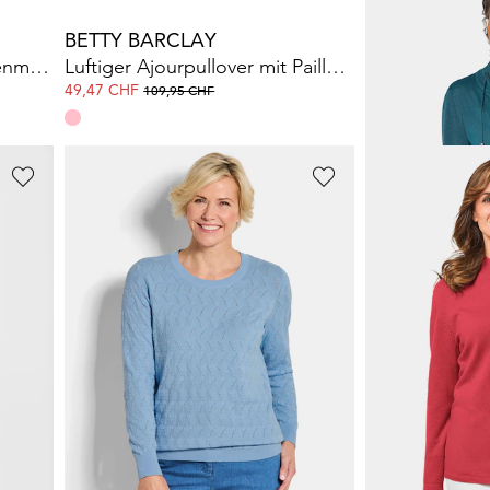
BETTY BARCLAY
GOLDNER
Strickpullover mit Pünktchenmuster
Luftiger Ajourpullover mit Pailletten
Sportliche Str
49,47 CHF
139,00 CHF
109,95 CHF
GOLDNER
GOLDNER
e
Strickpullover mit Zickzack-Zopfmuster
99,00 CHF
169,00 CHF
139,00 CHF
259,0
...
1
3
4
5
6