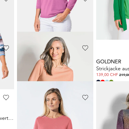
GOLDNER
GOLDNER
Unkomplizierter Pullover mit V-Ausschnitt
Pflegeleichtes Basic-Strickset
Wunderbar lei
139,00 CHF
55,00 CHF
139,00
GOLDNER
GOLDNER
Kaschmirpullover mit U-Boot Ausschnitt
Unkomplizierter Pullover mit V-Ausschnitt
Strickjacke a
69,00 CHF
139,00 CHF
119,00 CHF
219,0
+ 5
GOLDNER
GOLDNER
Weicher Pullover mit hochwertiger Intarsie
Figurschmeichelnder Pullover aus reiner Baumwolle
Strickjacke mi
45,00 CHF
69,00 CHF
139,00 CHF
169,00