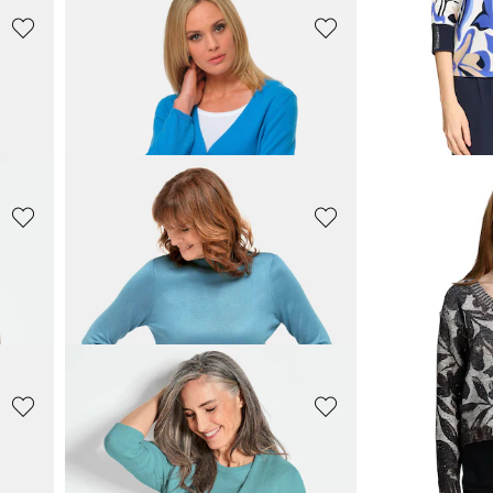
GOLDNER
GOLDNER
set
Figurschmeichelnder Pullover aus reiner Baumwolle
Pullover mit 
45,00 CHF
55,00 CHF
139,00 CHF
139,00
+ 2
GOLDNER
BETTY BARC
lle
Sommerlicher Strickpullover mit Ajourmuster
69,00 CHF
69,98 CHF
139,00 CHF
139,95
GOLDNER
GOLDNER
Unkomplizierter Pullover mit Polokragen
Weiche Kaschmirstrickjacke mit V-Ausschnitt