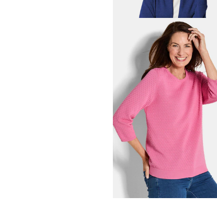
69,00 CHF
+ 1
GOLDNER
169,00 CHF
239,00 CHF
+ 7
GOLDNER
Strickjacke aus Merinowoll
139,00 CHF
219,00 CHF
+ 5