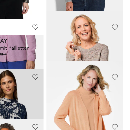
139,00 CHF
0 CHF
LAY
BARBARA LEBEK
mit Pailletten
Pullover mit Blockstreifen
55,65 CHF
 CHF
159,00 CHF
GOLDNER
Pullover aus Federgarn mit Glitzer-Details
Unkomplizierter Stehbundpullover
69,00 CHF
 CHF
+ 4