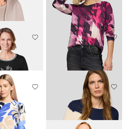
LAY
GOLDNER
mit Paisley-Print
Unkomplizierter Stehbundpullover
69,00 CHF
 CHF
+ 4
LAY
GOLDNER
Flauschiger Cardigan mit Glitzergarn
Strickjacke mit Multicolor Ringeloptik
139,00 CHF
 CHF
179,00 CHF
RABE
strickjacke
Kuscheliger Strickpullover mit Glitzersteinen
80,55 CHF
0 CHF
179,00 CHF