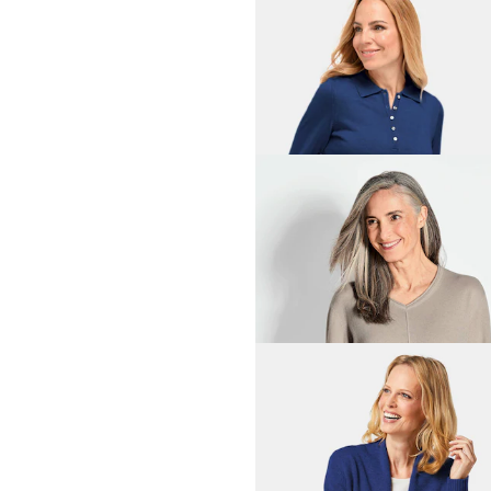
GOLDNER
Pflegeleichtes Basic-Strick
139,00 CHF
GOLDNER
Strickpullover aus Baumwo
69,00 CHF
119,00 CHF
+ 1
GOLDNER