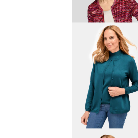
GOLDNER
139,00 CHF
179,00 CHF
GOLDNER
Strickjacke aus Merinowoll
219,00 CHF
+ 5
RABE
Strickjacke in Multicolor
80,26 CHF
179,00 CHF