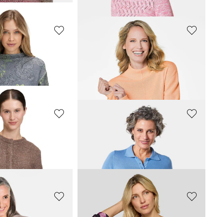
GOLDNER
t Schurwolle
Kuschelweicher Kaschmirpullover mit Kragen
169,00 CHF
259,00 CHF
GOLDNER
lticolor-Optik
Kurzarm Strickpullover mit adrettem Kragen
55,00 CHF
139,00 CHF