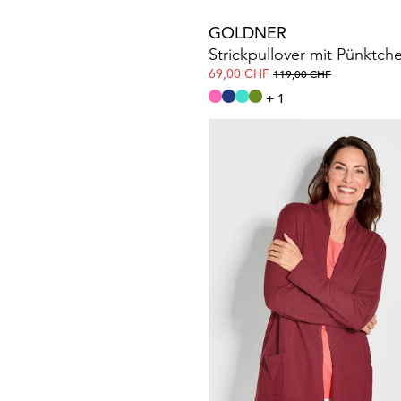
GOLDNER
69,00 CHF
119,00 CHF
+ 1
GOLDNER
Strickjacke aus Merinowoll
139,00 CHF
219,00 CHF
+ 5