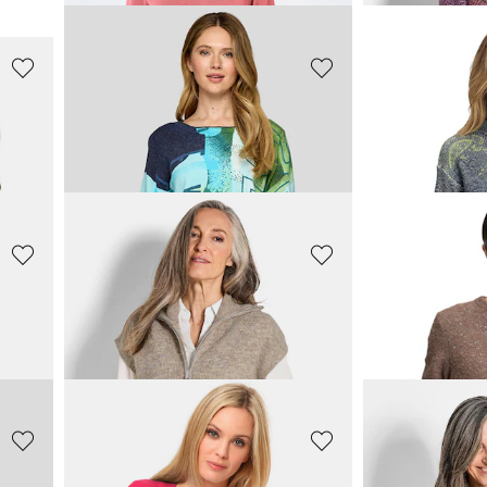
+ 2
GOLDNER
GOLDNER
Pullover aus Baumwolle mit 3/4-Ärmeln
Halbarmpullover mit Rundhals aus Kaschmir
Strickjacke mi
159,00 CHF
139,00 CHF
199,00 CHF
+ 4
GOLDNER
GOLDNER
Pflegeleichter Pullover in hochwertiger Rippenstruktur
Strickpullover mit U-Boot-Ausschnitt
Pullover in Mu
99,00 CHF
169,00 CHF
119,00 CHF