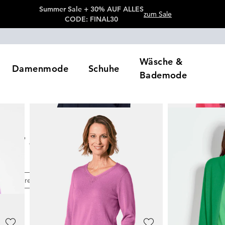
Summer Sale + 30% AUF ALLES
zum Sale
CODE: FINAL30
Wäsche &
Damenmode
Schuhe
Bademode
& Pullover
over
433
Artikel
e
Preis