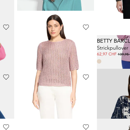
159,00 CHF
159,00 CHF
259,00 CHF
259,0
+ 1
+ 1
GOLDNER
BETTY BARC
Kaschmirpullover mit V-Ausschnitt
Unkomplizierter Stehbundpullover
Strickpullover 
69,00 CHF
62,97 CHF
139,95
+ 4
GOLDNER
RABE
e
Kaschmir-Longstrickjacke
169,00 CHF
71,56 CHF
279,00 CHF
159,00
+ 6