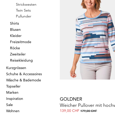
Strickwesten
Twin Sets
GOLDNER
Pullunder
69,00 CHF
119,00 CHF
Shirts
Blusen
Kleider
Freizeitmode
Röcke
Zweiteiler
GOLDNER
Reisekleidung
169,00 CHF
239,00 CHF
Kurzgrössen
+ 7
Schuhe & Accessoires
Wäsche & Bademode
Topseller
Marken
GOLDNER
Inspiration
Sale
139,00 CHF
Wohnen
179,00 CHF