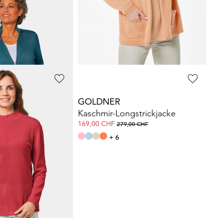
GOLDNER
ickjacke
Pullover mit Glanzgarn
139,00 CHF
GOLDNER
Kuschelweicher Kaschmirpullover mit Kragen
Kaschmir-Longstrickjacke
169,00 CHF
0 CHF
279,00 CHF
+ 6
7
8