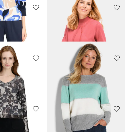
GOLDNER
femininem Motiv
Pullunder mit V-Ausschnitt
25,00 CHF
 CHF
139,00 CHF
LAY
RABE
Strickpullover aus reiner Baumwolle
Strickpullover aus Federgarn
59,61 CHF
 CHF
149,00 CHF
GOLDNER
Weiche Kaschmirstrickjacke mit V-Ausschnitt
Pflegeleichtes Basic-Strickset