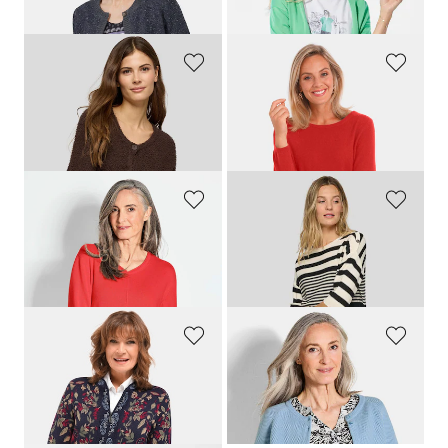
RABE
GOLDNER
Strickjacke aus Effektgarn mit viel Baumwolle
Kaschmirpullover mit U-Boot Ausschnitt
139,00 CHF
239,00 CHF
76,45 CHF
169,00 CHF
+ 7
GOLDNER
RABE
Kaschmirpullover mit V-Ausschnitt
Weicher Ringelpullover mit Baumwolle
239,00 CHF
139,00 CHF
69,51 CHF
+ 7
GOLDNER
GOLDNER
Strickjacke mit aufwändiger Strickstruktur
Strickjacke aus reiner Baumwolle
169,00 CHF
159,00 CHF
139,00 CHF
+ 1