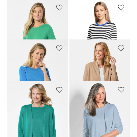
GOLDNER
BETTY BARCLAY
Strickpullover mit U-Boot-Ausschnitt
Geringelter Feinstrickpullover mit Halbarm
119,00 CHF
99,95 CHF
99,00 CHF
49,97 CHF
GOLDNER
GOLDNER
Strickpullover mit U-Boot-Ausschnitt
Strickjacke aus Merinowolle
119,00 CHF
219,00 CHF
99,00 CHF
+ 5
GOLDNER
GOLDNER
Kuschelweiche Kaschmir-Strickjacke
Kaschmir-Longstrickjacke
299,00 CHF
279,00 CHF
169,00 CHF
169,00 CHF
+ 5
+ 6