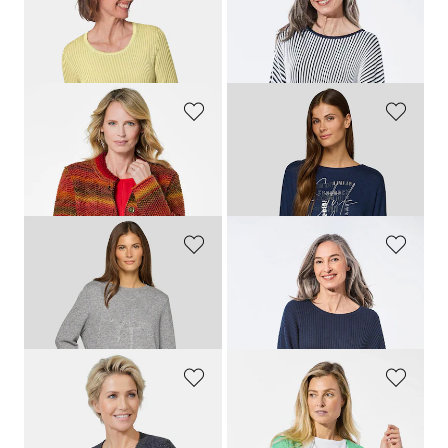
GOLDNER
GOLDNER
Pflegeleichter Pullover in hochwertiger Rippenstruktur
Pullover mit Fledermausärmeln
119,00 CHF
159,00 CHF
99,00 CHF
99,00 CHF
GOLDNER
RABE
Strickjacke mit Multicolor Ringeloptik
Flauschiges Shirt mit Letter Print
179,00 CHF
139,00 CHF
139,00 CHF
62,55 CHF
RABE
GOLDNER
Strickpullover mit Wolle und Modal
Pullover mit Fledermausärmeln
159,00 CHF
159,00 CHF
63,60 CHF
99,00 CHF
GOLDNER
GOLDNER
Strickjacke mit Schurwolle
Cardigan
169,00 CHF
139,00 CHF
69,00 CHF