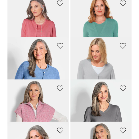
GOLDNER
GOLDNER
Strickset
Klassisches Stricktwinset
169,00 CHF
159,00 CHF
119,00 CHF
119,00 CHF
+ 2
GOLDNER
GOLDNER
Kaschmirstrickjacke mit Rundhalsausschnitt
Weiche Kaschmirstrickjacke mit V-Ausschnitt
259,00 CHF
259,00 CHF
169,00 CHF
159,00 CHF
+ 4
+ 1
GOLDNER
GOLDNER
Strickweste mit Reissverschluss
Kaschmirpullover mit V-Ausschnitt
159,00 CHF
239,00 CHF
119,00 CHF
+ 7