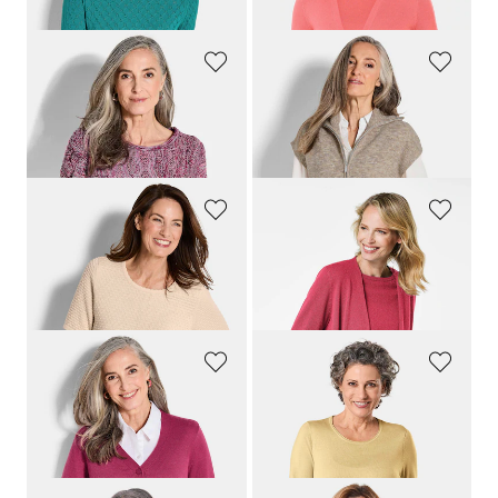
GOLDNER
GOLDNER
Strickpullover mit Wellenmuster
Strickweste mit Reissverschluss
169,00 CHF
159,00 CHF
99,00 CHF
119,00 CHF
GOLDNER
GOLDNER
Halbarm-Pullover mit Pünktchenmuster
Kuschelweiche Kaschmir-Strickjacke
119,00 CHF
299,00 CHF
69,00 CHF
169,00 CHF
+ 5
GOLDNER
GOLDNER
Cardigan mit großen Knöpfen
Gepflegter Ajour-Pullover mit femininen Durchbrüchen
139,00 CHF
69,00 CHF
69,00 CHF
25,00 CHF