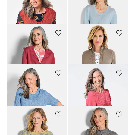
GOLDNER
GOLDNER
Pullunder mit V-Ausschnitt
Kaschmirpullover mit V-Ausschnitt
139,00 CHF
239,00 CHF
25,00 CHF
169,00 CHF
+ 7
GOLDNER
GOLDNER
Strickblazer mit aufgesetzten Taschen
Sportliche Strickjacke
179,00 CHF
139,00 CHF
159,00 CHF
GOLDNER
GOLDNER
Halbarmpullover mit Rundhals aus Kaschmir
Pullover mit Fledermausärmeln
199,00 CHF
159,00 CHF
159,00 CHF
99,00 CHF
+ 4
GOLDNER
GOLDNER
Pullover in leichter Flausch-Qualität
Strickpullover mit Zopfstrick
179,00 CHF