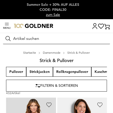
Summer Sale + 30% AUF ALLES
Überspringe Navigation, direkt zum Content
CODE: FINAL30
zum Sale
MENU
Suchen
Startseite
Damenmode
Strick & Pullover
Strick & Pullover
Pullover
Strickjacken
Rollkragenpullover
Kaschmir
FILTERN & SORTIEREN
432
Artikel