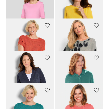
RABE
GOLDNER
Leichter Pullover mit viel Viskose
Feinstrick-Pullover aus reiner Baumwolle
99,90 CHF
119,00 CHF
44,95 CHF
99,00 CHF
+ 2
GOLDNER
GOLDNER
Strickpullover mit Rautenmuster
Kaschmirpullover im Leo-Look
119,00 CHF
279,00 CHF
55,00 CHF
GOLDNER
GOLDNER
Strickjacke aus kühlem Bändchengarn
Kurzarm Strickpullover mit adrettem Kragen
139,00 CHF
139,00 CHF
99,00 CHF
55,00 CHF
GOLDNER
GOLDNER
Strickpullover mit Wabenstruktur
Klassisches Stricktwinset
139,00 CHF
159,00 CHF
99,00 CHF
119,00 CHF