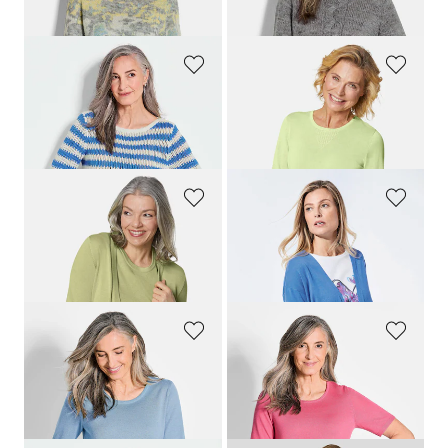
159,00 CHF
99,00 CHF
GOLDNER
GOLDNER
Strickpullover mit Blockstreifen
Sommerlicher Strickpullover mit Ajourmuster
139,00 CHF
139,00 CHF
55,00 CHF
69,00 CHF
GOLDNER
GOLDNER
Klassisches Stricktwinset
Cardigan
159,00 CHF
139,00 CHF
119,00 CHF
69,00 CHF
GOLDNER
GOLDNER
Strickpullover aus reiner Merinowolle
Strickpullover aus reiner Merinowolle
119,00 CHF
119,00 CHF
69,00 CHF
69,00 CHF
+ 2
+ 2