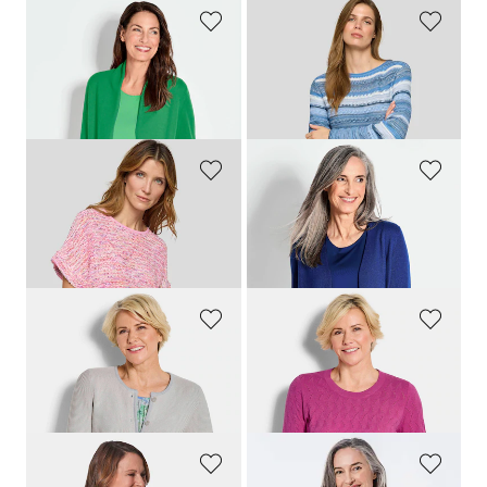
GOLDNER
RABE
Strickjacke aus Merinowolle
Ringelpullover in Strukturstrick
219,00 CHF
119,00 CHF
139,00 CHF
59,50 CHF
+ 5
RABE
GOLDNER
Bändchengarn-Pullover in Multicolor-Optik
Kuschelweiche Kaschmir-Strickjacke
169,00 CHF
299,00 CHF
92,95 CHF
169,00 CHF
+ 5
GOLDNER
GOLDNER
Strickjacke mit aufgesetzten Taschen
Strickpullover mit Zickzack-Zopfmuster
169,00 CHF
139,00 CHF
139,00 CHF
99,00 CHF