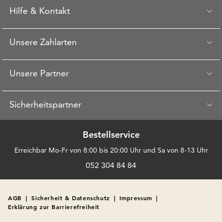
Hilfe & Kontakt
Unsere Zahlarten
Unsere Partner
Sicherheitspartner
Bestellservice
Erreichbar Mo-Fr von 8:00 bis 20:00 Uhr und Sa von 8-13 Uhr
052 304 84 84
AGB
|
Sicherheit & Datenschutz
|
Impressum
|
Erklärung zur Barrierefreiheit