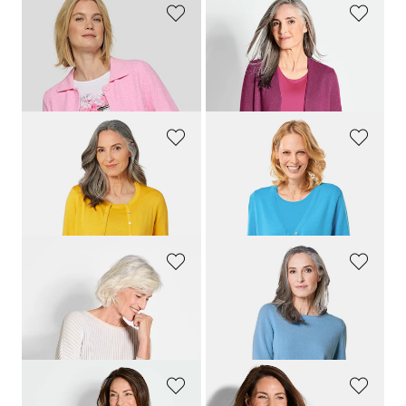
RABE
GOLDNER
Strickjacke im Hemdblusen-Stil
Kuschelweiche Kaschmir-Strickjacke
199,00 CHF
299,00 CHF
89,55 CHF
169,00 CHF
+ 5
GOLDNER
GOLDNER
Strickset
Strickjacke aus reiner Merinowolle
169,00 CHF
169,00 CHF
119,00 CHF
119,00 CHF
+ 2
+ 2
GOLDNER
GOLDNER
Pullover mit Fledermausärmeln
Kaschmirpullover mit U-Boot Ausschnitt
159,00 CHF
239,00 CHF
99,00 CHF
169,00 CHF
+ 7