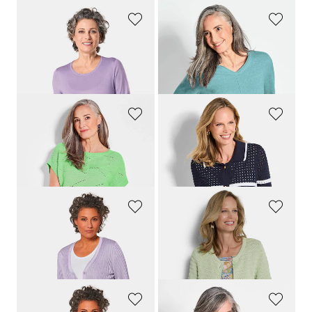
GOLDNER
GOLDNER
Gepflegter Ajour-Pullover mit femininen Durchbrüchen
Kaschmirpullover mit V-Ausschnitt
69,00 CHF
239,00 CHF
25,00 CHF
+ 7
GOLDNER
GOLDNER
Strickpullover mit Rautenmuster
Strickjacke mit Polokragen
129,00 CHF
179,00 CHF
74,00 CHF
139,00 CHF
GOLDNER
GOLDNER
Pflegeleichte Strickjacke in hochwertiger Rippenstruktur
Ajour-Strickjacke aus reiner Baumwolle
139,00 CHF
219,00 CHF
99,00 CHF
169,00 CHF