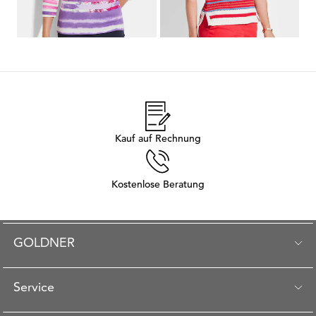
...
1
2
3
4
5
8
Kauf auf Rechnung
Kostenlose Beratung
GOLDNER
Service