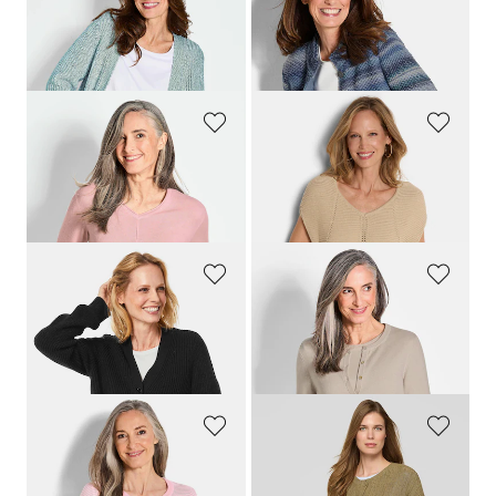
GOLDNER
GOLDNER
Strickjacke aus Multicolor-Bändchengarn
Strickjacke mit Multicolor Ringeloptik
159,00 CHF
179,00 CHF
119,00 CHF
139,00 CHF
GOLDNER
GOLDNER
Kaschmirpullover mit V-Ausschnitt
Edles Stricktop mit dezentem Glanz
239,00 CHF
159,00 CHF
169,00 CHF
99,00 CHF
+ 7
GOLDNER
GOLDNER
Pflegeleichte Strickjacke in hochwertiger Rippenstruktur
Kaschmirstrickjacke mit Rundhalsausschnitt
119,00 CHF
259,00 CHF
55,00 CHF
169,00 CHF
+ 4
GOLDNER
RABE
Strickpullover aus Baumwolle
Strickjacke aus Bändchengarn