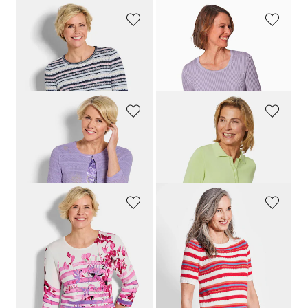
GOLDNER
GOLDNER
Jacquard-Pullover in Ringel-Optik
Pflegeleichter Pullover in hochwertiger Rippenstruktur
169,00 CHF
119,00 CHF
119,00 CHF
99,00 CHF
GOLDNER
GOLDNER
Leichte Shirtjacke in Ajourstrick-Optik
Kurzarm Strickpullover mit adrettem Kragen
159,00 CHF
139,00 CHF
99,00 CHF
55,00 CHF
GOLDNER
GOLDNER
Pflegeleichter Pullover mit U-Boot-Ausschnitt
Ringelpullover
179,00 CHF
159,00 CHF
119,00 CHF
55,00 CHF