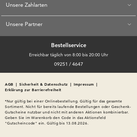
Unsere Zahlarten
Unsere Partner
Bestellservice
Erreichbar täglich von 8:00 bis 20:00 Uhr
09251 / 4647
AGB
|
Sicherheit & Datenschutz
|
Impressum
|
Erklärung zur Barrierefreiheit
*Nur gültig bei einer Onlinebestellung. Gültig für das gesamte 
Sortiment. Nicht für bereits laufende Bestellungen oder Geschenk-
Gutscheine nutzbar und nicht mit anderen Aktionen kombinierbar. 
Geben Sie im Warenkorb den Code in das Aktionsfeld 
"Gutscheincode" ein. Gültig bis 13.08.2026.
