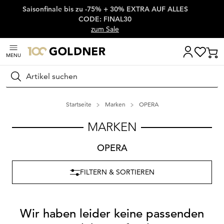
Saisonfinale bis zu -75% + 30% EXTRA AUF ALLES
Überspringe Navigation, direkt zum Content
CODE: FINAL30
zum Sale
MENU
Suchen
Startseite
Marken
OPERA
MARKEN
OPERA
FILTERN & SORTIEREN
Wir haben leider keine passenden