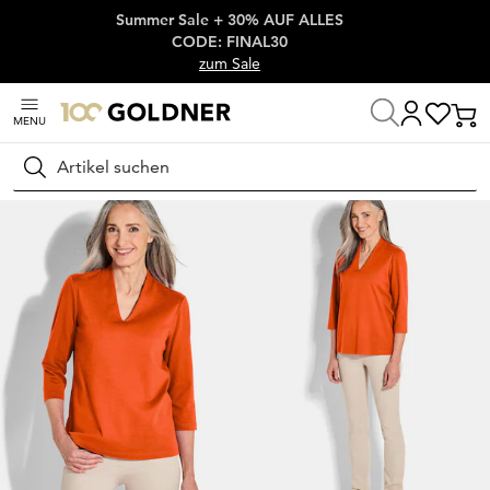
Summer Sale + 30% AUF ALLES
Überspringe Navigation, direkt zum Content
CODE: FINAL30
zum Sale
MENU
Startseite
Damenmode
Shirts
Basic Shirts
Suchen