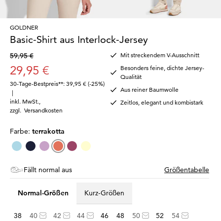
GOLDNER
Basic-Shirt aus Interlock-Jersey
59,95 €
Mit streckendem V-Ausschnitt
29,95 €
Besonders feine, dichte Jersey-
Qualität
30-Tage-Bestpreis**: 39,95 €
(-25%)
Aus reiner Baumwolle
|
inkl. MwSt.
,
Zeitlos, elegant und kombistark
zzgl.
Versandkosten
Farbe:
terrakotta
Fällt normal aus
Größentabelle
Normal-Größen
Kurz-Größen
38
40
42
44
46
48
50
52
54